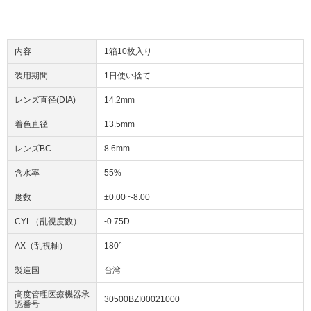
内容
1箱10枚入り
装用期間
1日使い捨て
レンズ直径(DIA)
14.2mm
着色直径
13.5mm
レンズBC
8.6mm
含水率
55%
度数
±0.00~-8.00
CYL（乱視度数）
-0.75D
AX（乱視軸）
180°
製造国
台湾
高度管理医療機器承
30500BZI00021000
認番号