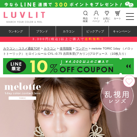
t
商品
マイ
お気に
カート
o
検索
ページ
入り
g
g
ランキング
ブランド
カラコン
ピックアップ
キャンペーン
l
e
3,300円(税込)以上ご購入で
送料無料！
n
a
カラコン・コスメ通販TOP
>
カラコン
>
使用期限
>
ワンデー
> melotte TORIC 1day （メロッ
v
トトーリック） ヒロインルール CYL:-0.75 吉田朱里(アカリン)プロデュース （10枚入り）
i
g
a
t
i
o
n