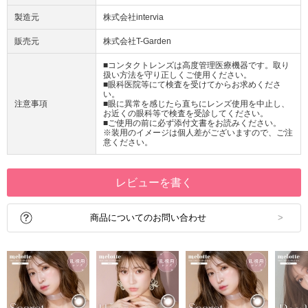
製造元
株式会社intervia
販売元
株式会社T-Garden
■コンタクトレンズは高度管理医療機器です。取り
扱い方法を守り正しくご使用ください。
■眼科医院等にて検査を受けてからお求めくださ
い。
注意事項
■眼に異常を感じたら直ちにレンズ使用を中止し、
お近くの眼科等で検査を受診してください。
■ご使用の前に必ず添付文書をお読みください。
※装用のイメージは個人差がございますので、ご注
意ください。
レビューを書く
商品についてのお問い合わせ