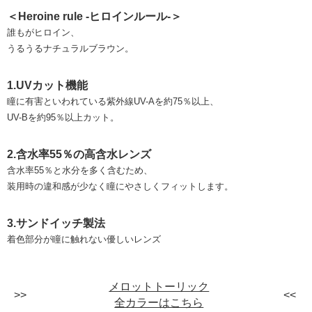
＜Heroine rule -ヒロインルール-＞
誰もがヒロイン、
うるうるナチュラルブラウン。
1.UVカット機能
瞳に有害といわれている紫外線UV-Aを約75％以上、
UV-Bを約95％以上カット。
2.含水率55％の高含水レンズ
含水率55％と水分を多く含むため、
装用時の違和感が少なく瞳にやさしくフィットします。
3.サンドイッチ製法
着色部分が瞳に触れない優しいレンズ
メロットトーリック
全カラーはこちら