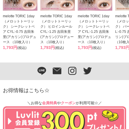
melotte TORIC 1day
melotte TORIC 1day
melotte TORIC 1day
melotte
（メロットトーリッ
（メロットトーリッ
（メロットトーリッ
（メロッ
ク） シークレットベ
ク） ヒロインルール
ク） シークレットベ
ク） パ
ア CYL:-0.75 吉田朱
CYL:-1.25 吉田朱里
ア CYL:-1.25 吉田朱
L:-0.7
里(アカリン)プロデュ
(アカリン)プロデュー
里(アカリン)プロデュ
リン)プ
ース （10枚入り）
ス （10枚入り）
ース （10枚入り）
（10枚
1,793円
1,793円
1,793円
1,793
(税込)
(税込)
(税込)
お得情報はこちら☆
＼お得な
会員特典
や
クーポン
が利用可能☆／