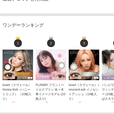
ワンデーランキング
1
2
3
loveil（ラヴェール）
FLANMY フランミー
loveil（ラヴェール） I
バンビヴ
Honey trick（ハニー
ミルクプリン 佐々木
nnocent ash イノセン
ヴィンテ
トリック） （10枚入
希イメージモデル (10
トアッシュ（10枚入
ー (10
り）
枚入り)
り）
ばさカラ
1,760円
1,815円
1,760円
1,848
(税込)
(税込)
(税込)