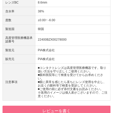
レンズBC
8.6mm
含水率
38%
度数
±0.00~ -6.00
製造国
韓国
高度管理医療機器承
22400BZX00278000
認番号
製造元
PIA株式会社
販売元
PIA株式会社
■コンタクトレンズは高度管理医療機器です。取り
扱い方法を守り正しくご使用ください。
■眼科医院等にて検査を受けてからお求めくださ
い。
注意事項
■眼に異常を感じたら直ちにレンズ使用を中止し、
お近くの眼科等で検査を受診してください。
■ご使用の前に必ず添付文書をお読みください。
※装用のイメージは個人差がございますので、ご注
意ください。
レビューを書く