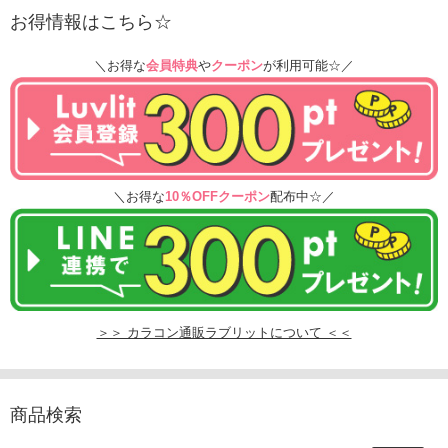
お得情報はこちら☆
＼お得な
会員特典
や
クーポン
が利用可能☆／
＼お得な
10％OFFクーポン
配布中☆／
＞＞ カラコン通販ラブリットについて ＜＜
商品検索