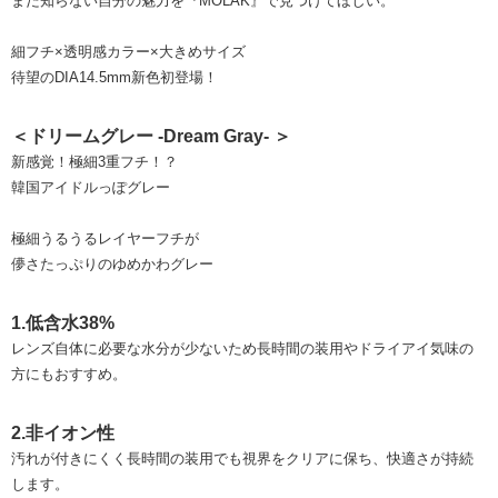
まだ知らない自分の魅力を『MOLAK』で見つけてほしい。
細フチ×透明感カラー×大きめサイズ
待望のDIA14.5mm新色初登場！
＜ドリームグレー -Dream Gray- ＞
新感覚！極細3重フチ！？
韓国アイドルっぽグレー
極細うるうるレイヤーフチが
儚さたっぷりのゆめかわグレー
1.低含水38%
レンズ自体に必要な水分が少ないため長時間の装用やドライアイ気味の
方にもおすすめ。
2.非イオン性
汚れが付きにくく長時間の装用でも視界をクリアに保ち、快適さが持続
します。