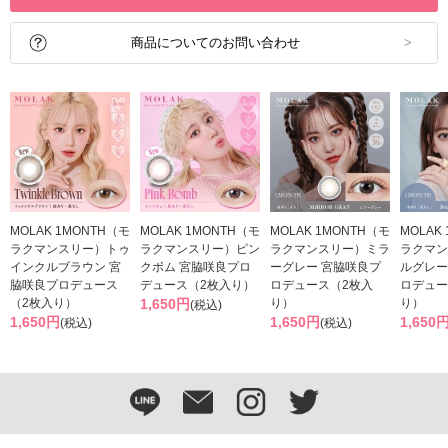
商品についてのお問い合わせ
MOLAK 1MONTH（モ
MOLAK 1MONTH（モ
MOLAK 1MONTH（モ
MOLAK
ラクマンスリー）トゥ
ラクマンスリー）ピン
ラクマンスリー）ミラ
ラクマン
インクルブラウン 宮
クボム 宮脇咲良プロ
ーグレー 宮脇咲良プ
ルグレー
脇咲良プロデュース
デュース（2枚入り）
ロデュース（2枚入
ロデュー
（2枚入り）
1,650円
り）
り）
(税込)
1,650円
1,650円
1,650
(税込)
(税込)