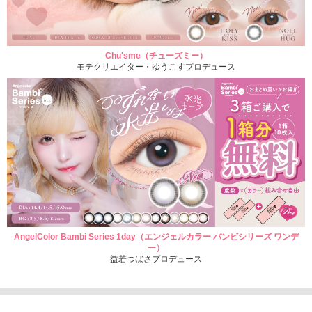
Chu'sme（チューズミー）
モテクリエイター・ゆうこすプロデュース
AngelColor Bambi Series 1day（エンジェルカラー バンビシリーズ ワンデ
ー）
益若つばさプロデュース