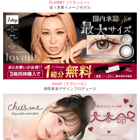
FLANMY（フランミー）
佐々木希イメージモデル
loveil（ラヴェール）
倖田來未デザインプロデュース