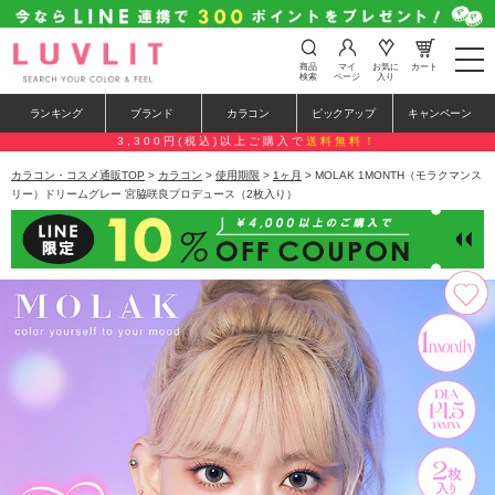
t
商品
マイ
お気に
カート
o
検索
ページ
入り
g
g
ランキング
ブランド
カラコン
ピックアップ
キャンペーン
l
e
3,300円(税込)以上ご購入で
送料無料！
n
a
カラコン・コスメ通販TOP
>
カラコン
>
使用期限
>
1ヶ月
> MOLAK 1MONTH（モラクマンス
v
リー）ドリームグレー 宮脇咲良プロデュース（2枚入り）
i
g
a
t
i
o
n