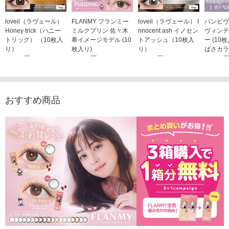
loveil（ラヴェール）
FLANMY フランミー
loveil（ラヴェール） I
バンビヴ
Honey trick（ハニー
ミルクプリン 佐々木
nnocent ash イノセン
ヴィンテ
トリック） （10枚入
希イメージモデル (10
トアッシュ（10枚入
ー (10
り）
枚入り)
り）
ばさカラ
1,760円
1,815円
1,760円
1,848
(税込)
(税込)
(税込)
おすすめ商品