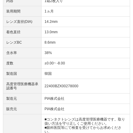
内容
1箱2枚入り
装用期間
1ヵ月
レンズ直径(DIA)
14.2mm
着色直径
13.0mm
レンズBC
8.6mm
含水率
38%
度数
±0.00~ -8.00
製造国
韓国
高度管理医療機器承
22400BZX00278000
認番号
製造元
PIA株式会社
販売元
PIA株式会社
■コンタクトレンズは高度管理医療機器です。取り
扱い方法を守り正しくご使用ください。
■眼科医院等にて検査を受けてからお求めくださ
い。