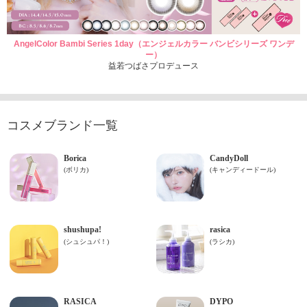
AngelColor Bambi Series 1day（エンジェルカラー バンビシリーズ ワンデ
ー）
益若つばさプロデュース
コスメブランド一覧