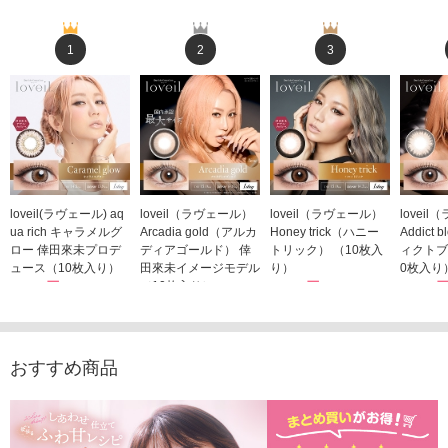
1
2
3
loveil(ラヴェール) aq
loveil（ラヴェール）
loveil（ラヴェール）
lovei
ua rich キャラメルグ
Arcadia gold（アルカ
Honey trick（ハニー
Addict
ロー 倖田來未プロデ
ディアゴールド） 倖
トリック） （10枚入
ィクトブ
ュース（10枚入り）
田來未イメージモデル
り）
0枚入り
1,760円
（10枚入り）
1,760円
1,760
(税込)
(税込)
1,760円
(税込)
おすすめ商品