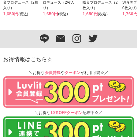
良プロデュース（2枚
ロデュース（2枚入
咲良プロデュース（2
辺直美プ
入り）
り）
枚入り）
0枚入り)
1,650円
1,650円
1,650円
1,760
(税込)
(税込)
(税込)
お得情報はこちら☆
＼お得な
会員特典
や
クーポン
が利用可能☆／
＼お得な
10％OFFクーポン
配布中☆／