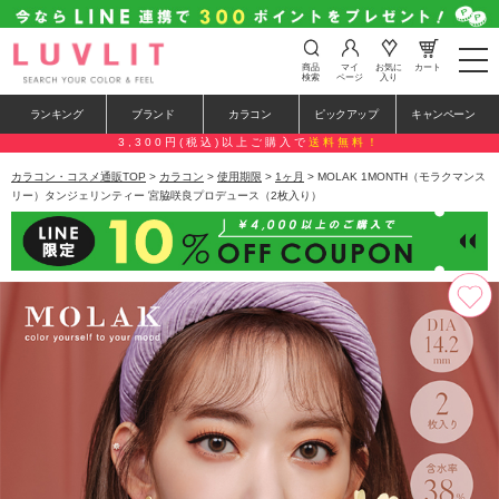
t
商品
マイ
お気に
カート
o
検索
ページ
入り
g
g
ランキング
ブランド
カラコン
ピックアップ
キャンペーン
l
e
3,300円(税込)以上ご購入で
送料無料！
n
a
カラコン・コスメ通販TOP
>
カラコン
>
使用期限
>
1ヶ月
> MOLAK 1MONTH（モラクマンス
v
リー）タンジェリンティー 宮脇咲良プロデュース（2枚入り）
i
g
a
t
i
o
n