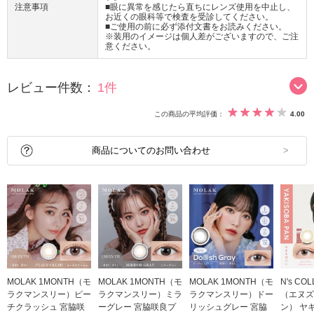
注意事項
■眼に異常を感じたら直ちにレンズ使用を中止し、
お近くの眼科等で検査を受診してください。
■ご使用の前に必ず添付文書をお読みください。
※装用のイメージは個人差がございますので、ご注
意ください。
レビュー件数：
1件
この商品の平均評価：
4.00
商品についてのお問い合わせ
MOLAK 1MONTH（モ
MOLAK 1MONTH（モ
MOLAK 1MONTH（モ
N's CO
ラクマンスリー）ピー
ラクマンスリー）ミラ
ラクマンスリー）ドー
（エヌズ
チクラッシュ 宮脇咲
ーグレー 宮脇咲良プ
リッシュグレー 宮脇
ン） ヤ