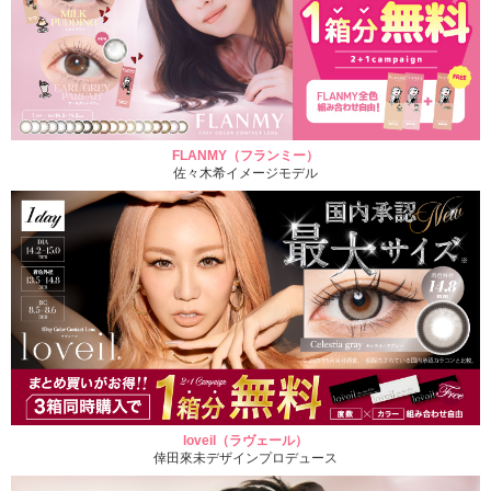
FLANMY（フランミー）
佐々木希イメージモデル
loveil（ラヴェール）
倖田來未デザインプロデュース