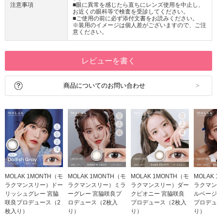
注意事項
■眼に異常を感じたら直ちにレンズ使用を中止し、
お近くの眼科等で検査を受診してください。
■ご使用の前に必ず添付文書をお読みください。
※装用のイメージは個人差がございますので、ご注
意ください。
レビューを書く
商品についてのお問い合わせ
MOLAK 1MONTH（モ
MOLAK 1MONTH（モ
MOLAK 1MONTH（モ
MOLAK
ラクマンスリー）ドー
ラクマンスリー）ミラ
ラクマンスリー）ダー
ラクマン
リッシュグレー 宮脇
ーグレー 宮脇咲良プ
クピオニー 宮脇咲良
ルベージ
咲良プロデュース（2
ロデュース（2枚入
プロデュース（2枚入
プロデュ
枚入り）
り）
り）
り）