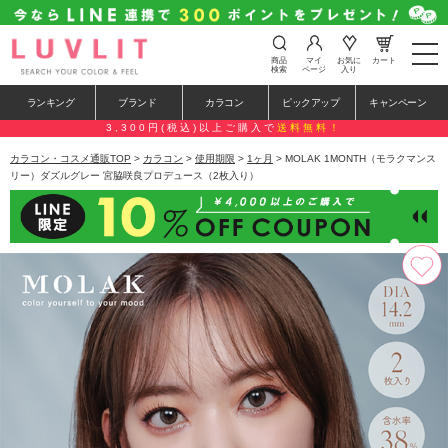
t
商品
マイ
お気に
カート
o
検索
ページ
入り
g
g
ランキング
ブランド
カラコン
ピックアップ
キャンペーン
l
e
3,300円(税込)以上ご購入で
送料無料！
n
a
カラコン・コスメ通販TOP
>
カラコン
>
使用期限
>
1ヶ月
> MOLAK 1MONTH（モラクマンス
v
リー）ダズルグレー 宮脇咲良プロデュース（2枚入り）
i
g
a
t
i
o
n