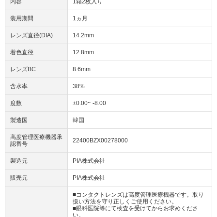
内容
1箱2枚入り
装用期間
1ヵ月
レンズ直径(DIA)
14.2mm
着色直径
12.8mm
レンズBC
8.6mm
含水率
38%
度数
±0.00~ -8.00
製造国
韓国
高度管理医療機器承
22400BZX00278000
認番号
製造元
PIA株式会社
販売元
PIA株式会社
■コンタクトレンズは高度管理医療機器です。取り
扱い方法を守り正しくご使用ください。
■眼科医院等にて検査を受けてからお求めくださ
い。