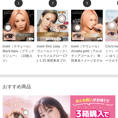
1
2
3
loveil（ラヴェール）
loveil Toric 1day （ラ
loveil（ラヴェール）
Chu's
Black bijou（ブラック
ヴェールトーリック）
Arcadia gold（アルカ
ミー）ベ
ビジュー） （10枚入
キャラメルグロー CY
ディアゴールド） 倖
ン ゆう
り）
L-1.25 倖田來未プロ
田來未イメージモデル
ースカラ
1,760円
デュース （10枚入
（10枚入り）
入り）
(税込)
り）
1,760円
1,705
(税込)
1,760円
(税込)
おすすめ商品