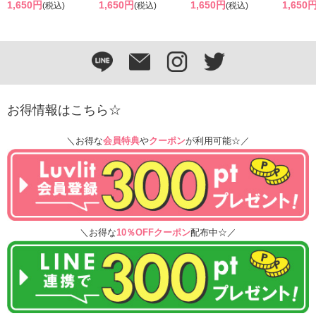
1,650円
1,650円
1,650円
1,650
(税込)
(税込)
(税込)
お得情報はこちら☆
＼お得な
会員特典
や
クーポン
が利用可能☆／
＼お得な
10％OFFクーポン
配布中☆／