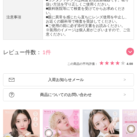
■コンタクトレンズは高度管理医療機器です。取り
扱い方法を守り正しくご使用ください。
■眼科医院等にて検査を受けてからお求めくださ
い。
注意事項
■眼に異常を感じたら直ちにレンズ使用を中止し、
お近くの眼科等で検査を受診してください。
■ご使用の前に必ず添付文書をお読みください。
※装用のイメージは個人差がございますので、ご注
意ください。
レビュー件数：
1件
この商品の平均評価：
4.00
入荷お知らせメール
商品についてのお問い合わせ