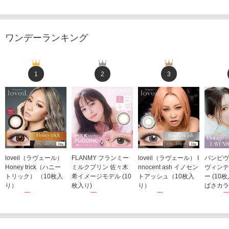
ワンデーランキング
1
2
3
loveil（ラヴェール）
FLANMY フランミー
loveil（ラヴェール） I
バンビヴ
Honey trick（ハニー
ミルクプリン 佐々木
nnocent ash イノセン
ヴィンテ
トリック） （10枚入
希イメージモデル (10
トアッシュ（10枚入
ー (10
り）
枚入り)
り）
ばさカラ
1,760円
1,815円
1,760円
1,848
(税込)
(税込)
(税込)