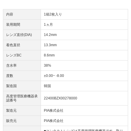
内容
1箱2枚入り
装用期間
1ヵ月
レンズ直径(DIA)
14.2mm
着色直径
13.3mm
レンズBC
8.6mm
含水率
38%
度数
±0.00~ -8.00
製造国
韓国
高度管理医療機器承
22400BZX00278000
認番号
製造元
PIA株式会社
販売元
PIA株式会社