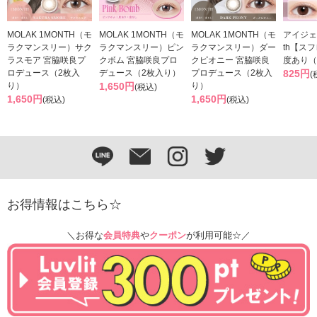
MOLAK 1MONTH（モ
MOLAK 1MONTH（モ
MOLAK 1MONTH（モ
アイジェ
ラクマンスリー）サク
ラクマンスリー）ピン
ラクマンスリー）ダー
th【ス
ラスモア 宮脇咲良プ
クボム 宮脇咲良プロ
クピオニー 宮脇咲良
度あり（
ロデュース（2枚入
デュース（2枚入り）
プロデュース（2枚入
825円
(
り）
1,650円
り）
(税込)
1,650円
1,650円
(税込)
(税込)
お得情報はこちら☆
＼お得な
会員特典
や
クーポン
が利用可能☆／