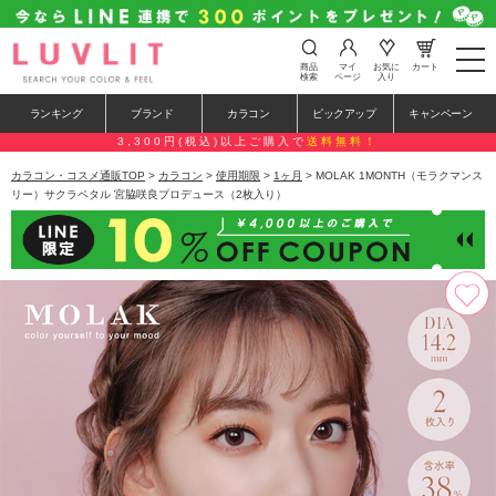
t
商品
マイ
お気に
カート
o
検索
ページ
入り
g
g
ランキング
ブランド
カラコン
ピックアップ
キャンペーン
l
e
3,300円(税込)以上ご購入で
送料無料！
n
a
カラコン・コスメ通販TOP
>
カラコン
>
使用期限
>
1ヶ月
> MOLAK 1MONTH（モラクマンス
v
リー）サクラペタル 宮脇咲良プロデュース（2枚入り）
i
g
a
t
i
o
n