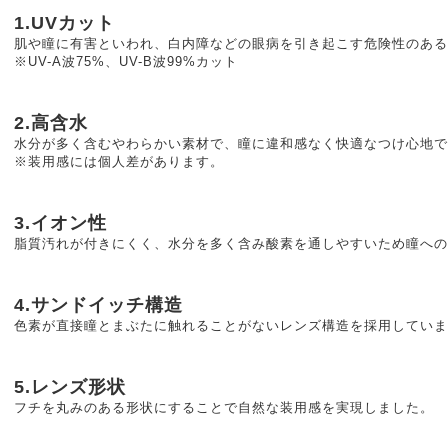
1.UVカット
肌や瞳に有害といわれ、白内障などの眼病を引き起こす危険性のある
※UV-A波75%、UV-B波99%カット
2.高含水
水分が多く含むやわらかい素材で、瞳に違和感なく快適なつけ心地で
※装用感には個人差があります。
3.イオン性
脂質汚れが付きにくく、⽔分を多く含み酸素を通しやすいため瞳へ
4.サンドイッチ構造
色素が直接瞳とまぶたに触れることがないレンズ構造を採用していま
5.レンズ形状
フチを丸みのある形状にすることで自然な装用感を実現しました。