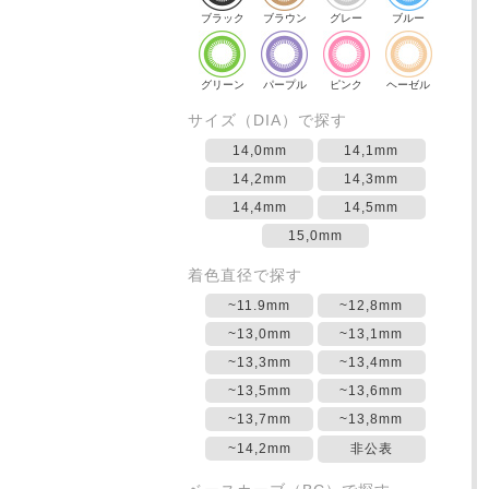
ブラック
ブラウン
グレー
ブルー
グリーン
パープル
ピンク
ヘーゼル
サイズ（DIA）で探す
14,0mm
14,1mm
14,2mm
14,3mm
14,4mm
14,5mm
15,0mm
着色直径で探す
~11.9mm
~12,8mm
~13,0mm
~13,1mm
~13,3mm
~13,4mm
~13,5mm
~13,6mm
~13,7mm
~13,8mm
~14,2mm
非公表