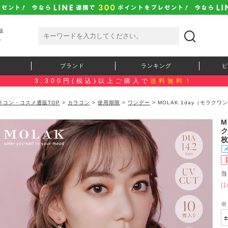
販
）
ブランド
ランキング
ピ
3,300円(税込)以上ご購入で
送料無料！
ラコン・コスメ通販TOP
>
カラコン
>
使用期限
>
ワンデー
> MOLAK 1day（モラク
）
M
当
[