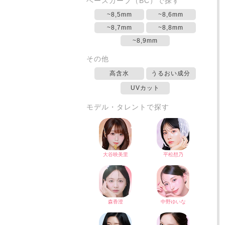
ベースカーブ（BC）で探す
~8,5mm
~8,6mm
~8,7mm
~8,8mm
~8,9mm
その他
高含水
うるおい成分
UVカット
モデル・タレントで探す