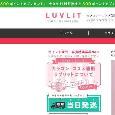
カラコン・コスメ通
Luvlit（ラブリット
カラコン
コスメ
ポイント還元・会員特典業界No.1
カ
り
＼あなたの「なりたい瞳」を叶えます／