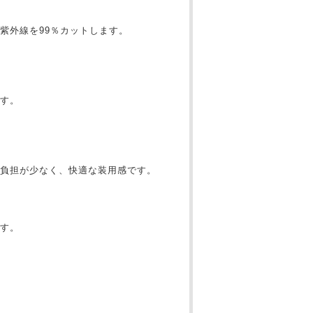
紫外線を99％カットします。
す。
の負担が少なく、快適な装用感です。
す。