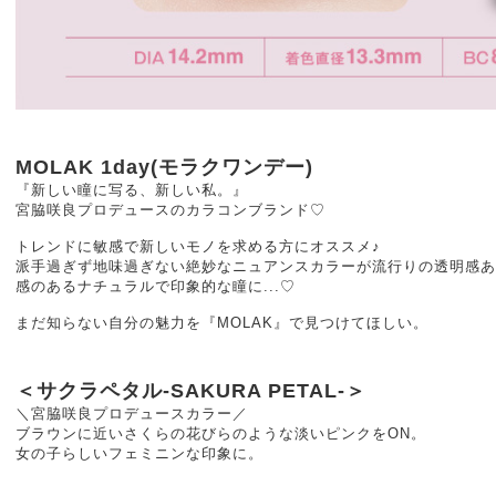
MOLAK 1day(モラクワンデー)
『新しい瞳に写る、新しい私。』
宮脇咲良プロデュースのカラコンブランド♡
トレンドに敏感で新しいモノを求める方にオススメ♪
派手過ぎず地味過ぎない絶妙なニュアンスカラーが流行りの透明感あ
感のあるナチュラルで印象的な瞳に...♡
まだ知らない自分の魅力を『MOLAK』で見つけてほしい。
＜サクラペタル-SAKURA PETAL-＞
＼宮脇咲良プロデュースカラー／
ブラウンに近いさくらの花びらのような淡いピンクをON。
女の子らしいフェミニンな印象に。