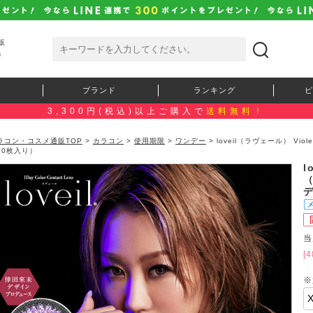
販
）
ブランド
ランキング
ピ
3,300円(税込)以上ご購入で
送料無料！
ラコン・コスメ通販TOP
>
カラコン
>
使用期限
>
ワンデー
> loveil（ラヴェール） Vi
10枚入り）
l
当
[