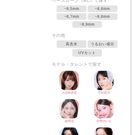
ベースカーブ（BC）で探す
~8,5mm
~8,6mm
~8,7mm
~8,8mm
~8,9mm
その他
高含水
うるおい成分
UVカット
モデル・タレントで探す