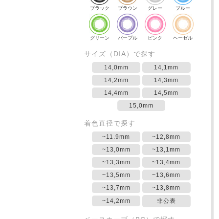
ブラック
ブラウン
グレー
ブルー
グリーン
パープル
ピンク
ヘーゼル
サイズ（DIA）で探す
14,0mm
14,1mm
14,2mm
14,3mm
14,4mm
14,5mm
15,0mm
着色直径で探す
~11.9mm
~12,8mm
~13,0mm
~13,1mm
~13,3mm
~13,4mm
~13,5mm
~13,6mm
~13,7mm
~13,8mm
~14,2mm
非公表