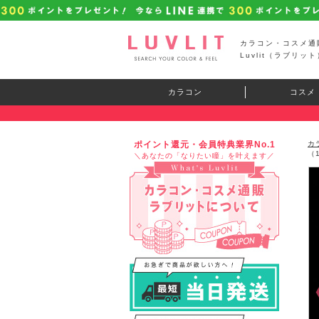
カラコン・コスメ通
Luvlit（ラブリット
カラコン
コスメ
ポイント還元・会員特典業界No.1
カ
（
＼あなたの「なりたい瞳」を叶えます／