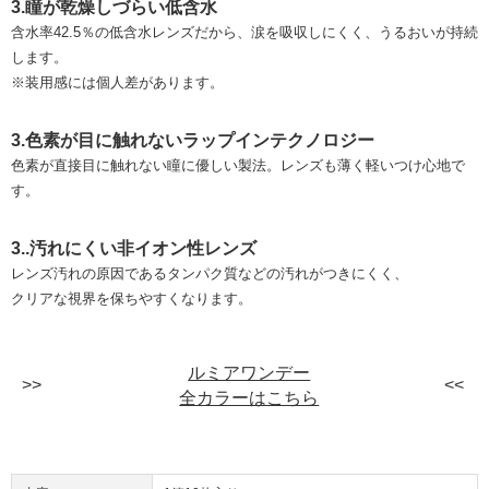
3.瞳が乾燥しづらい低含水
含水率42.5％の低含水レンズだから、涙を吸収しにくく、うるおいが持続
します。
※装用感には個人差があります。
3.色素が目に触れないラップインテクノロジー
色素が直接目に触れない瞳に優しい製法。レンズも薄く軽いつけ心地で
す。
3..汚れにくい非イオン性レンズ
レンズ汚れの原因であるタンパク質などの汚れがつきにくく、
クリアな視界を保ちやすくなります。
ルミアワンデー
全カラーはこちら