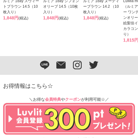
ルミア 1day スウィー
ルミア 1day シフォン
ルミア 1day ヌーディ
LuMia mo
トブラウン 14.5（10
オリーブ 14.5（10枚
ーブラウン 14.2 （10
（ルミア
枚入り）
入り）
枚入り）
ー ワン
1,848円
1,848円
1,848円
ンオリー
(税込)
(税込)
(税込)
絵梨佳イ
カラコン
り）
1,815
お得情報はこちら☆
＼お得な
会員特典
や
クーポン
が利用可能☆／