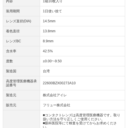
内容
1箱10枚入り
装用期間
1日使い捨て
レンズ直径(DIA)
14.5mm
着色直径
13.8mm
レンズBC
8.9mm
含水率
42.5%
度数
±0.00~-9.50
製造国
台湾
高度管理医療機器承
22600BZX00273A10
認番号
製造元
株式会社アイレ
販売元
フリュー株式会社
■コンタクトレンズは高度管理医療機器です。取り
扱い方法を守り正しくご使用ください。
■眼科医院等にて検査を受けてからお求めくださ
い。