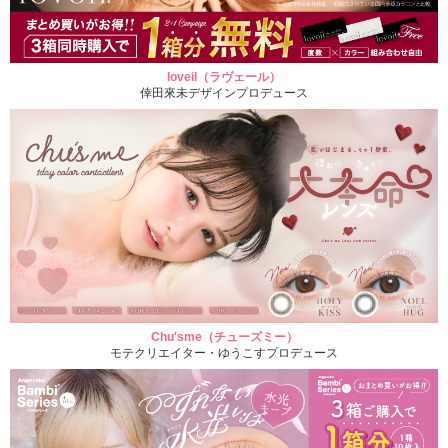
loveil（ラヴェール）
倖田來未デザインプロデュース
Chu'sme（チューズミー）
モテクリエイター・ゆうこすプロデュース