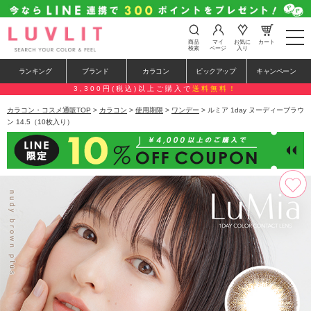
t
商品
マイ
お気に
カート
o
検索
ページ
入り
g
g
ランキング
ブランド
カラコン
ピックアップ
キャンペーン
l
e
3,300円(税込)以上ご購入で
送料無料！
n
a
カラコン・コスメ通販TOP
>
カラコン
>
使用期限
>
ワンデー
> ルミア 1day ヌーディーブラウ
v
ン 14.5（10枚入り）
i
g
a
t
i
o
n