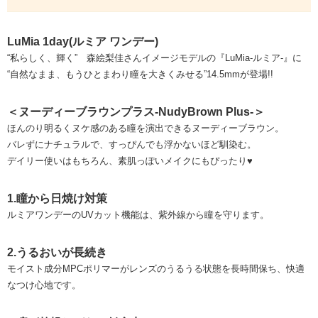
LuMia 1day(ルミア ワンデー)
“私らしく、輝く” 森絵梨佳さんイメージモデルの『LuMia-ルミア-』に
“自然なまま、もうひとまわり瞳を大きくみせる”14.5mmが登場!!
＜ヌーディーブラウンプラス-NudyBrown Plus-＞
ほんのり明るくヌケ感のある瞳を演出できるヌーディーブラウン。
バレずにナチュラルで、すっぴんでも浮かないほど馴染む。
デイリー使いはもちろん、素肌っぽいメイクにもぴったり♥
1.瞳から日焼け対策
ルミアワンデーのUVカット機能は、紫外線から瞳を守ります。
2.うるおいが長続き
モイスト成分MPCポリマーがレンズのうるうる状態を長時間保ち、快適
なつけ心地です。