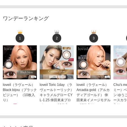
ワンデーランキング
1
2
3
loveil（ラヴェール）
loveil Toric 1day （ラ
loveil（ラヴェール）
Chu's
Black bijou（ブラック
ヴェールトーリック）
Arcadia gold（アルカ
ミー）ベ
ビジュー） （10枚入
キャラメルグロー CY
ディアゴールド） 倖
ン ゆう
り）
L-1.25 倖田來未プロ
田來未イメージモデル
ースカラ
1,760円
デュース （10枚入
（10枚入り）
入り）
(税込)
り）
1,760円
1,705
(税込)
1,760円
(税込)