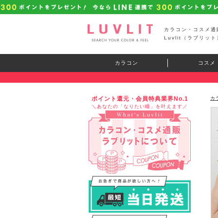
カラコン・コスメ通
Luvlit（ラブリット
カラコン
コスメ
ポイント還元・会員特典業界No.1
カ
＼あなたの「なりたい瞳」を叶えます／