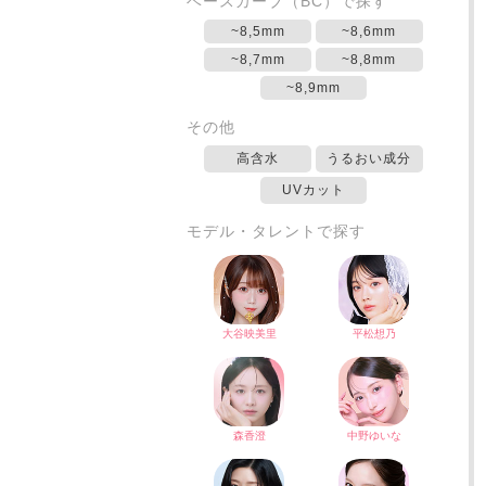
ベースカーブ（BC）で探す
~8,5mm
~8,6mm
~8,7mm
~8,8mm
~8,9mm
その他
高含水
うるおい成分
UVカット
モデル・タレントで探す