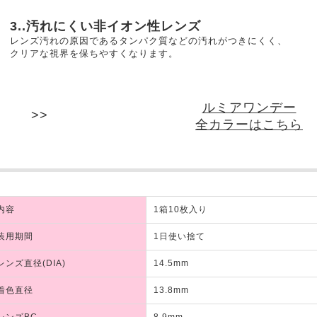
3..汚れにくい非イオン性レンズ
レンズ汚れの原因であるタンパク質などの汚れがつきにくく、
クリアな視界を保ちやすくなります。
ルミアワンデー
全カラーはこちら
内容
1箱10枚入り
装用期間
1日使い捨て
レンズ直径(DIA)
14.5mm
着色直径
13.8mm