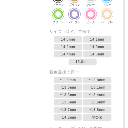
ブラック
ブラウン
グレー
ブルー
グリーン
パープル
ピンク
ヘーゼル
サイズ（DIA）で探す
14,0mm
14,1mm
14,2mm
14,3mm
14,4mm
14,5mm
15,0mm
着色直径で探す
~11.9mm
~12,8mm
~13,0mm
~13,1mm
~13,3mm
~13,4mm
~13,5mm
~13,6mm
~13,7mm
~13,8mm
~14,2mm
非公表