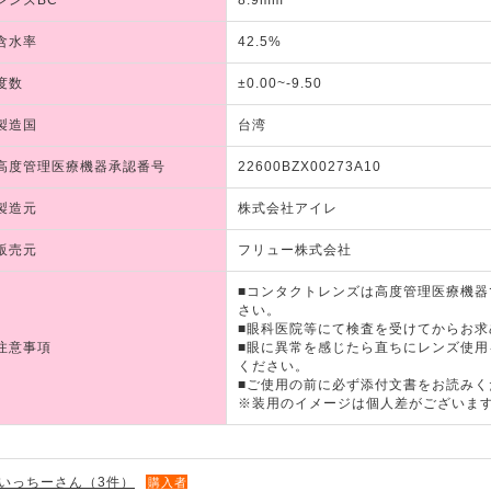
レンズBC
8.9mm
含水率
42.5%
度数
±0.00~-9.50
製造国
台湾
高度管理医療機器承認番号
22600BZX00273A10
製造元
株式会社アイレ
販売元
フリュー株式会社
■コンタクトレンズは高度管理医療機
さい。
■眼科医院等にて検査を受けてからお求
注意事項
■眼に異常を感じたら直ちにレンズ使
ください。
■ご使用の前に必ず添付文書をお読みく
※装用のイメージは個人差がございま
いっちーさん（3件）
購入者