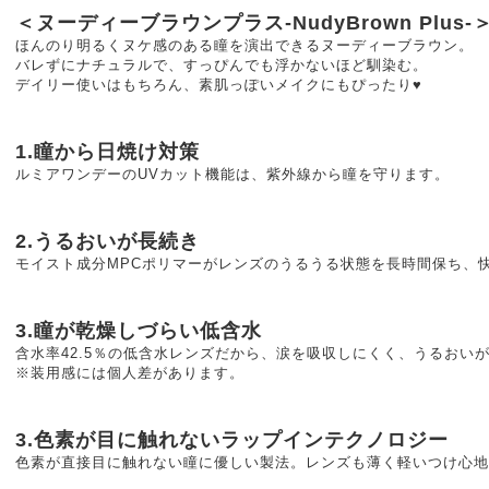
＜ヌーディーブラウンプラス-NudyBrown Plus-
ほんのり明るくヌケ感のある瞳を演出できるヌーディーブラウン。
バレずにナチュラルで、すっぴんでも浮かないほど馴染む。
デイリー使いはもちろん、素肌っぽいメイクにもぴったり♥
1.瞳から日焼け対策
ルミアワンデーのUVカット機能は、紫外線から瞳を守ります。
2.うるおいが長続き
モイスト成分MPCポリマーがレンズのうるうる状態を長時間保ち、
3.瞳が乾燥しづらい低含水
含水率42.5％の低含水レンズだから、涙を吸収しにくく、うるおい
※装用感には個人差があります。
3.色素が目に触れないラップインテクノロジー
色素が直接目に触れない瞳に優しい製法。レンズも薄く軽いつけ心地