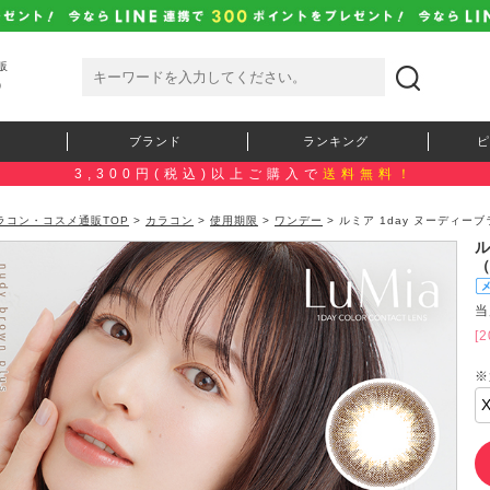
販
）
ブランド
ランキング
ピ
3,300円(税込)以上ご購入で
送料無料！
ラコン・コスメ通販TOP
>
カラコン
>
使用期限
>
ワンデー
> ルミア 1day ヌーディーブ
ル
当
[