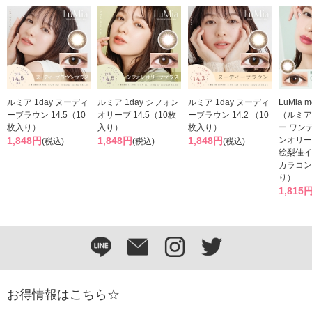
ルミア 1day ヌーディ
ルミア 1day シフォン
ルミア 1day ヌーディ
LuMia mo
ーブラウン 14.5（10
オリーブ 14.5（10枚
ーブラウン 14.2 （10
（ルミア
枚入り）
入り）
枚入り）
ー ワン
1,848円
1,848円
1,848円
ンオリー
(税込)
(税込)
(税込)
絵梨佳イ
カラコン
り）
1,815
お得情報はこちら☆