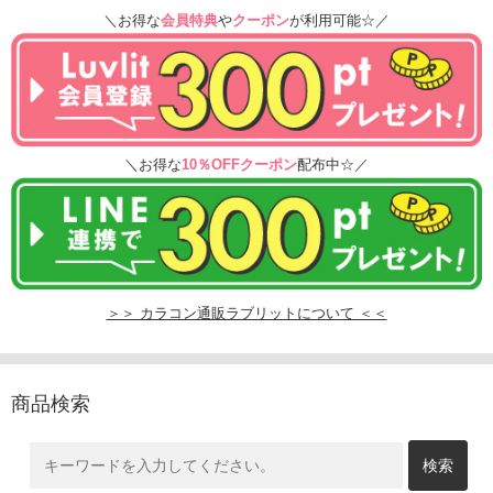
＼お得な
会員特典
や
クーポン
が利用可能☆／
＼お得な
10％OFFクーポン
配布中☆／
＞＞ カラコン通販ラブリットについて ＜＜
商品検索