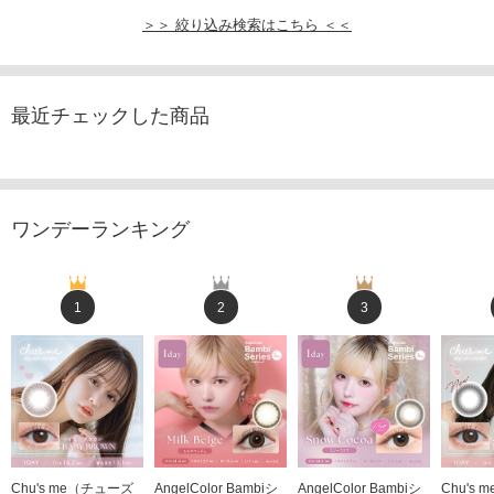
＞＞ 絞り込み検索はこちら ＜＜
最近チェックした商品
ワンデーランキング
1
2
3
Chu's me（チューズ
AngelColor Bambiシ
AngelColor Bambiシ
Chu's