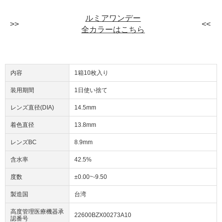
ルミアワンデー
全カラーはこちら
内容
1箱10枚入り
装用期間
1日使い捨て
レンズ直径(DIA)
14.5mm
着色直径
13.8mm
レンズBC
8.9mm
含水率
42.5%
度数
±0.00~-9.50
製造国
台湾
高度管理医療機器承
22600BZX00273A10
認番号