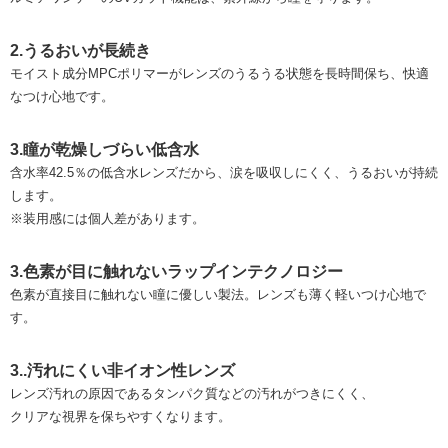
2.うるおいが長続き
モイスト成分MPCポリマーがレンズのうるうる状態を長時間保ち、快適
なつけ心地です。
3.瞳が乾燥しづらい低含水
含水率42.5％の低含水レンズだから、涙を吸収しにくく、うるおいが持続
します。
※装用感には個人差があります。
3.色素が目に触れないラップインテクノロジー
色素が直接目に触れない瞳に優しい製法。レンズも薄く軽いつけ心地で
す。
3..汚れにくい非イオン性レンズ
レンズ汚れの原因であるタンパク質などの汚れがつきにくく、
クリアな視界を保ちやすくなります。