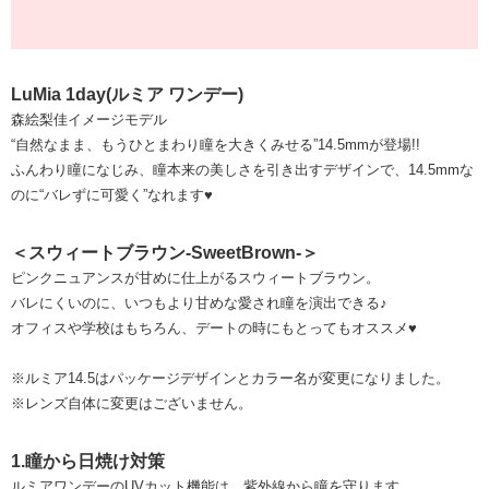
LuMia 1day(ルミア ワンデー)
森絵梨佳イメージモデル
“自然なまま、もうひとまわり瞳を大きくみせる”14.5mmが登場!!
ふんわり瞳になじみ、瞳本来の美しさを引き出すデザインで、14.5mmな
のに“バレずに可愛く”なれます♥
＜スウィートブラウン-SweetBrown-＞
ピンクニュアンスが甘めに仕上がるスウィートブラウン。
バレにくいのに、いつもより甘めな愛され瞳を演出できる♪
オフィスや学校はもちろん、デートの時にもとってもオススメ♥
※ルミア14.5はパッケージデザインとカラー名が変更になりました。
※レンズ自体に変更はございません。
1.瞳から日焼け対策
ルミアワンデーのUVカット機能は、紫外線から瞳を守ります。