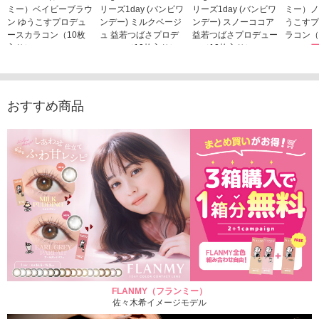
ミー）ベイビーブラウ
リーズ1day (バンビワ
リーズ1day (バンビワ
ミー）ノ
ン ゆうこすプロデュ
ンデー) ミルクベージ
ンデー) スノーココア
うこすプ
ースカラコン（10枚
ュ 益若つばさプロデ
益若つばさプロデュー
ラコン（
入り）
ュース（10枚入り）
ス（10枚入り）
1,705
1,705円
1,848円
1,848円
(税込)
(税込)
(税込)
おすすめ商品
FLANMY（フランミー）
佐々木希イメージモデル