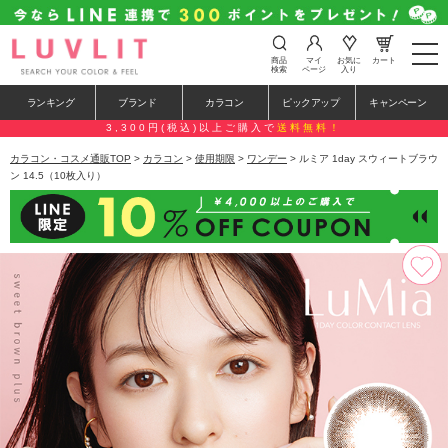
t
商品
マイ
お気に
カート
o
検索
ページ
入り
g
g
ランキング
ブランド
カラコン
ピックアップ
キャンペーン
l
e
3,300円(税込)以上ご購入で
送料無料！
n
a
カラコン・コスメ通販TOP
>
カラコン
>
使用期限
>
ワンデー
> ルミア 1day スウィートブラウ
v
ン 14.5（10枚入り）
i
g
a
t
i
o
n