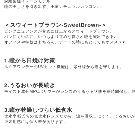
森絵梨佳イメージモデル
瞳の美しさを引き出す、王道ナチュラルカラコン。
＜スウィートブラウン-SweetBrown-＞
ピンクニュアンスが甘めに仕上がるスウィートブラウン。
バレにくいのに、いつもより甘めな愛され瞳を演出できる♪
オフィスや学校はもちろん、デートの時にもとってもオススメ♥
1.瞳から日焼け対策
ルミアワンデーのUVカット機能は、紫外線から瞳を守ります。
2.うるおいが長続き
モイスト成分MPCポリマーがレンズのうるうる状態を長時間保ち、
3.瞳が乾燥しづらい低含水
含水率42.5％の低含水レンズだから、涙を吸収しにくく、うるおい
※装用感には個人差があります。