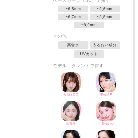
ベースカーブ（BC）で探す
~8,5mm
~8,6mm
~8,7mm
~8,8mm
~8,9mm
その他
高含水
うるおい成分
UVカット
モデル・タレントで探す