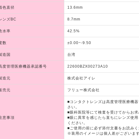
着色直径
13.6mm
レンズBC
8.7mm
含水率
42.5%
度数
±0.00~-9.50
製造国
台湾
高度管理医療機器承認番号
22600BZX00273A10
製造元
株式会社アイレ
販売元
フリュー株式会社
■コンタクトレンズは高度管理医療機
さい。
■眼科医院等にて検査を受けてからお求
注意事項
■眼に異常を感じたら直ちにレンズ使
ください。
■ご使用の前に必ず添付文書をお読みく
※装用のイメージは個人差がございま