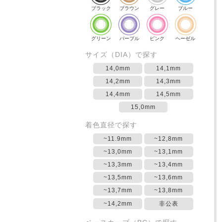
ブラック
ブラウン
グレー
ブルー
グリーン
パープル
ピンク
ヘーゼル
サイズ（DIA）で探す
14,0mm
14,1mm
14,2mm
14,3mm
14,4mm
14,5mm
15,0mm
着色直径で探す
~11.9mm
~12,8mm
~13,0mm
~13,1mm
~13,3mm
~13,4mm
~13,5mm
~13,6mm
~13,7mm
~13,8mm
~14,2mm
非公表