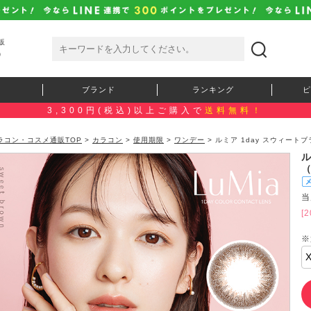
販
）
ブランド
ランキング
ピ
3,300円(税込)以上ご購入で
送料無料！
ラコン・コスメ通販TOP
>
カラコン
>
使用期限
>
ワンデー
> ルミア 1day スウィートブ
ル
当
[