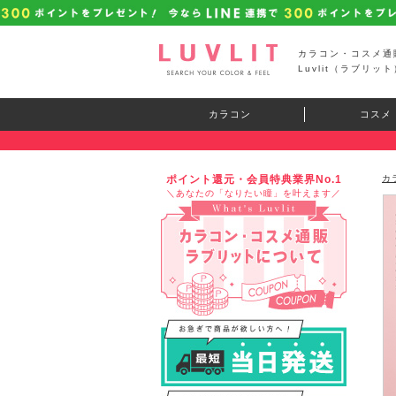
カラコン・コスメ通
Luvlit（ラブリット
カラコン
コスメ
ポイント還元・会員特典業界No.1
カ
＼あなたの「なりたい瞳」を叶えます／