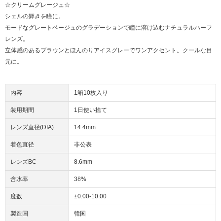
☆クリームグレージュ☆
シェルの輝きを瞳に。
モードなグレートベージュのグラデーションで瞳に溶け込むナチュラルハーフ
レンズ。
立体感のあるブラウンとほんのりアイスグレーでワンアクセント。クールな目
元に。
内容
1箱10枚入り
装用期間
1日使い捨て
レンズ直径(DIA)
14.4mm
着色直径
非公表
レンズBC
8.6mm
含水率
38%
度数
±0.00-10.00
製造国
韓国