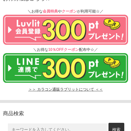
＼お得な
会員特典
や
クーポン
が利用可能☆／
＼お得な
10％OFFクーポン
配布中☆／
＞＞ カラコン通販ラブリットについて ＜＜
商品検索