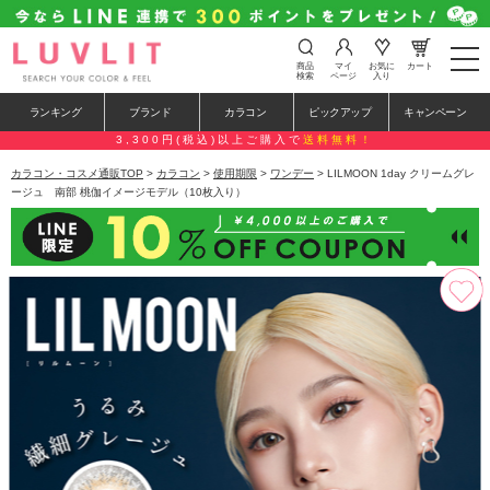
t
商品
マイ
お気に
カート
o
検索
ページ
入り
g
g
ランキング
ブランド
カラコン
ピックアップ
キャンペーン
l
e
3,300円(税込)以上ご購入で
送料無料！
n
a
カラコン・コスメ通販TOP
>
カラコン
>
使用期限
>
ワンデー
> LILMOON 1day クリームグレ
v
ージュ 南部 桃伽イメージモデル（10枚入り）
i
g
a
t
i
o
n