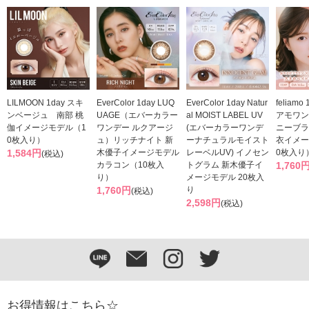
LILMOON 1day スキ
EverColor 1day LUQ
EverColor 1day Natur
feliam
ンベージュ 南部 桃
UAGE（エバーカラー
al MOIST LABEL UV
アモワン
伽イメージモデル（1
ワンデー ルクアージ
(エバーカラーワンデ
ニーブラ
0枚入り）
ュ）リッチナイト 新
ーナチュラルモイスト
衣イメー
1,584円
木優子イメージモデル
レーベルUV) イノセン
0枚入り
(税込)
カラコン（10枚入
トグラム 新木優子イ
1,760
り）
メージモデル 20枚入
1,760円
り
(税込)
2,598円
(税込)
お得情報はこちら☆