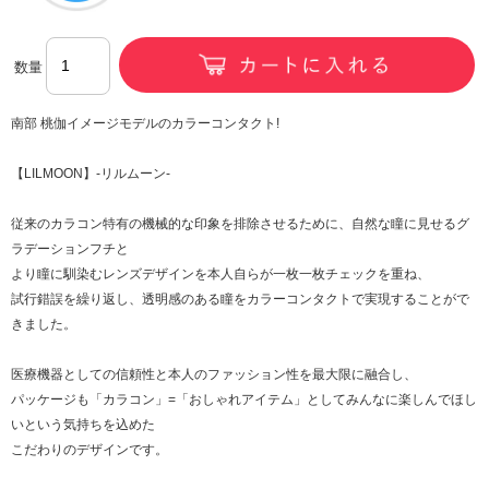
数量
南部 桃伽イメージモデルのカラーコンタクト!
【LILMOON】-リルムーン-
従来のカラコン特有の機械的な印象を排除させるために、自然な瞳に見せるグ
ラデーションフチと
より瞳に馴染むレンズデザインを本人自らが一枚一枚チェックを重ね、
試行錯誤を繰り返し、透明感のある瞳をカラーコンタクトで実現することがで
きました。
医療機器としての信頼性と本人のファッション性を最大限に融合し、
パッケージも「カラコン」=「おしゃれアイテム」としてみんなに楽しんでほし
いという気持ちを込めた
こだわりのデザインです。