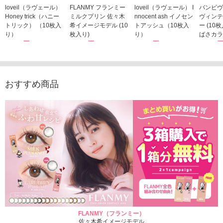
loveil（ラヴェール）
FLANMY フランミー
loveil（ラヴェール） I
バンビヴ
Honey trick（ハニー
ミルクプリン 佐々木
nnocent ash イノセン
ヴィンテ
トリック） （10枚入
希イメージモデル (10
トアッシュ（10枚入
ー (10
り）
枚入り)
り）
ばさカラ
1,760円
1,815円
1,760円
1,848
(税込)
(税込)
(税込)
おすすめ商品
FLANMY（フランミー）
佐々木希イメージモデル