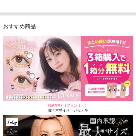
1,760円
デュース （10枚入
（10枚入り）
入り）
(税込)
り）
1,760円
1,705
(税込)
1,760円
(税込)
おすすめ商品
FLANMY（フランミー）
佐々木希イメージモデル