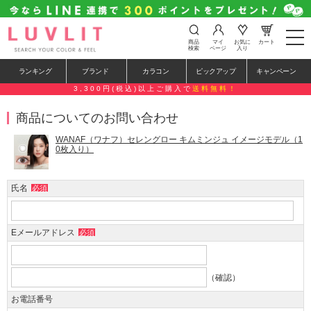
t
商品
マイ
お気に
カート
o
検索
ページ
入り
g
g
ランキング
ブランド
カラコン
ピックアップ
キャンペーン
l
e
3,300円(税込)以上ご購入で
送料無料！
n
a
商品についてのお問い合わせ
v
i
g
WANAF（ワナフ）セレングロー キムミンジュ イメージモデル（1
a
0枚入り）
t
i
o
氏名
必須
n
Eメールアドレス
必須
（確認）
お電話番号