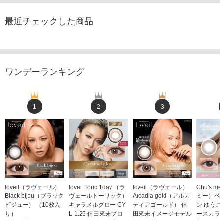
最近チェックした商品
ワンデーランキング
1
2
3
loveil（ラヴェール）
loveil Toric 1day （ラ
loveil（ラヴェール）
Chu's
Black bijou（ブラック
ヴェールトーリック）
Arcadia gold（アルカ
ミー）ベ
ビジュー） （10枚入
キャラメルグロー CY
ディアゴールド） 倖
ン ゆう
り）
L-1.25 倖田來未プロ
田來未イメージモデル
ースカラ