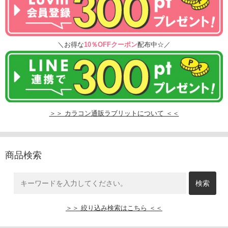
＼お得な
10％OFFクーポン
配布中☆／
＞＞ カラコン通販ラブリットについて ＜＜
商品検索
＞＞ 絞り込み検索はこちら ＜＜