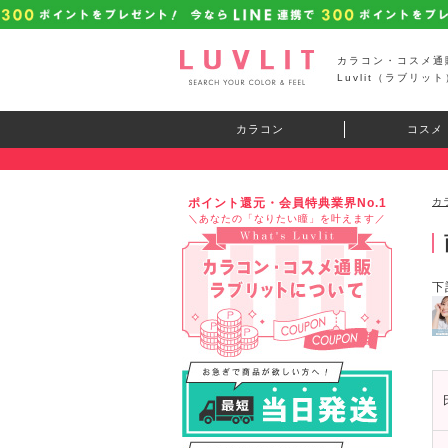
カラコン・コスメ通
Luvlit（ラブリット
カラコン
コスメ
ポイント還元・会員特典業界No.1
カ
＼あなたの「なりたい瞳」を叶えます／
下