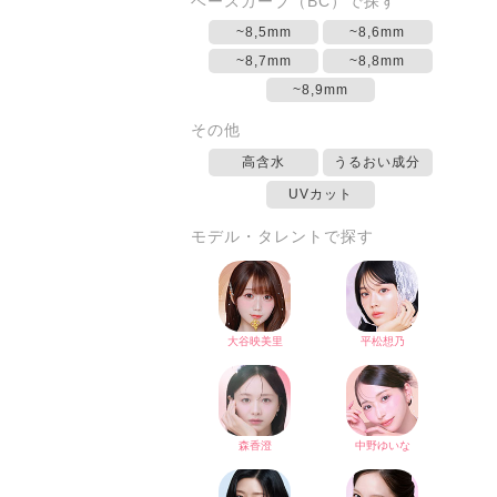
ベースカーブ（BC）で探す
~8,5mm
~8,6mm
~8,7mm
~8,8mm
~8,9mm
その他
高含水
うるおい成分
UVカット
モデル・タレントで探す