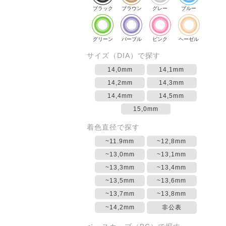
ブラック
ブラウン
グレー
ブルー
グリーン
パープル
ピンク
ヘーゼル
サイズ（DIA）で探す
14,0mm
14,1mm
14,2mm
14,3mm
14,4mm
14,5mm
15,0mm
着色直径で探す
~11.9mm
~12,8mm
~13,0mm
~13,1mm
~13,3mm
~13,4mm
~13,5mm
~13,6mm
~13,7mm
~13,8mm
~14,2mm
非公表