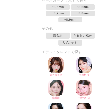
ベースカーブ（BC）で探す
~8,5mm
~8,6mm
~8,7mm
~8,8mm
~8,9mm
その他
高含水
うるおい成分
UVカット
モデル・タレントで探す