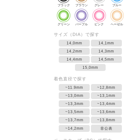
ブラック
ブラウン
グレー
ブルー
グリーン
パープル
ピンク
ヘーゼル
サイズ（DIA）で探す
14,0mm
14,1mm
14,2mm
14,3mm
14,4mm
14,5mm
15,0mm
着色直径で探す
~11.9mm
~12,8mm
~13,0mm
~13,1mm
~13,3mm
~13,4mm
~13,5mm
~13,6mm
~13,7mm
~13,8mm
~14,2mm
非公表