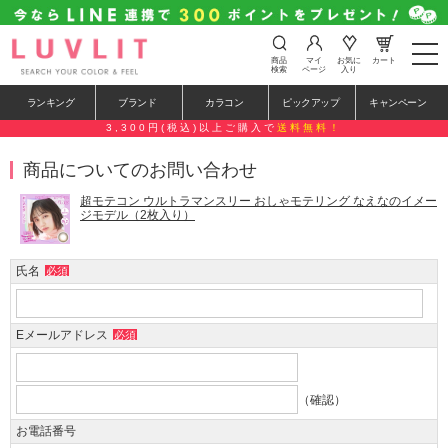
t
商品
マイ
お気に
カート
o
検索
ページ
入り
g
g
ランキング
ブランド
カラコン
ピックアップ
キャンペーン
l
e
3,300円(税込)以上ご購入で
送料無料！
n
a
商品についてのお問い合わせ
v
i
g
超モテコン ウルトラマンスリー おしゃモテリング なえなのイメー
a
ジモデル（2枚入り）
t
i
o
氏名
必須
n
Eメールアドレス
必須
（確認）
お電話番号