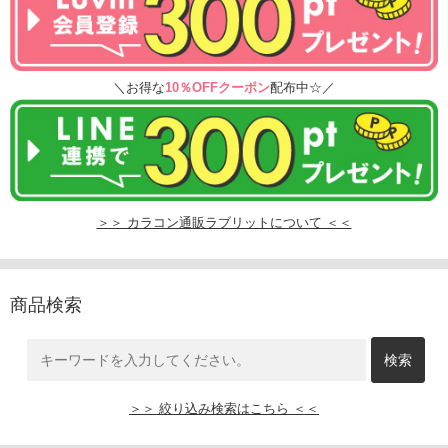
＼お得な
10％OFFクーポン
配布中☆／
＞＞ カラコン通販ラブリットについて ＜＜
商品検索
＞＞ 絞り込み検索はこちら ＜＜