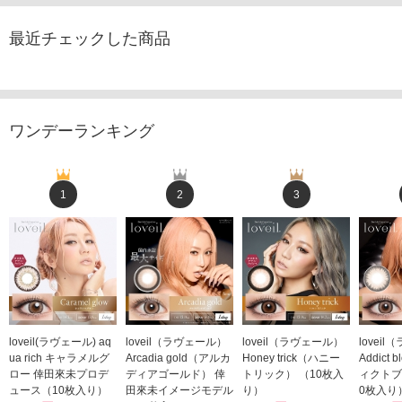
最近チェックした商品
ワンデーランキング
1
2
3
loveil(ラヴェール) aq
loveil（ラヴェール）
loveil（ラヴェール）
lovei
ua rich キャラメルグ
Arcadia gold（アルカ
Honey trick（ハニー
Addict
ロー 倖田來未プロデ
ディアゴールド） 倖
トリック） （10枚入
ィクトブ
ュース（10枚入り）
田來未イメージモデル
り）
0枚入り