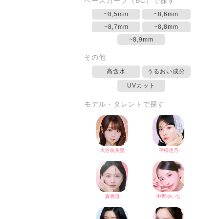
ベースカーブ（BC）で探す
~8,5mm
~8,6mm
~8,7mm
~8,8mm
~8,9mm
その他
高含水
うるおい成分
UVカット
モデル・タレントで探す