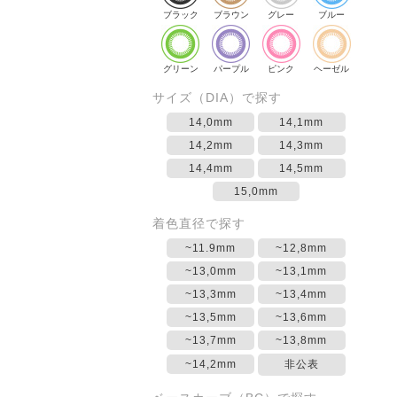
ブラック
ブラウン
グレー
ブルー
グリーン
パープル
ピンク
ヘーゼル
サイズ（DIA）で探す
14,0mm
14,1mm
14,2mm
14,3mm
14,4mm
14,5mm
15,0mm
着色直径で探す
~11.9mm
~12,8mm
~13,0mm
~13,1mm
~13,3mm
~13,4mm
~13,5mm
~13,6mm
~13,7mm
~13,8mm
~14,2mm
非公表