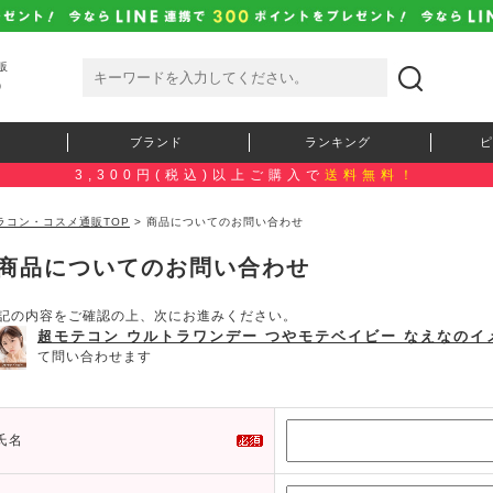
販
）
ブランド
ランキング
ピ
3,300円(税込)以上ご購入で
送料無料！
ラコン・コスメ通販TOP
> 商品についてのお問い合わせ
商品についてのお問い合わせ
記の内容をご確認の上、次にお進みください。
超モテコン ウルトラワンデー つやモテベイビー なえなのイ
て問い合わせます
氏名