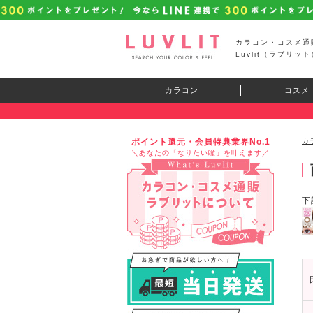
カラコン・コスメ通
Luvlit（ラブリット
カラコン
コスメ
ポイント還元・会員特典業界No.1
カ
＼あなたの「なりたい瞳」を叶えます／
下