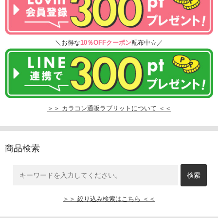
＼お得な
10％OFFクーポン
配布中☆／
＞＞ カラコン通販ラブリットについて ＜＜
商品検索
＞＞ 絞り込み検索はこちら ＜＜