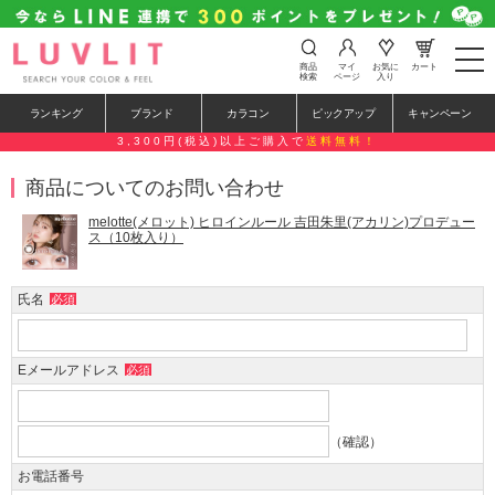
t
商品
マイ
お気に
カート
o
検索
ページ
入り
g
g
ランキング
ブランド
カラコン
ピックアップ
キャンペーン
l
e
3,300円(税込)以上ご購入で
送料無料！
n
a
商品についてのお問い合わせ
v
i
g
melotte(メロット) ヒロインルール 吉田朱里(アカリン)プロデュー
a
ス（10枚入り）
t
i
o
氏名
必須
n
Eメールアドレス
必須
（確認）
お電話番号