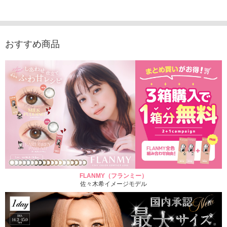
1,760円
デュース （10枚入
（10枚入り）
入り）
(税込)
り）
1,760円
1,705
(税込)
1,760円
(税込)
おすすめ商品
FLANMY（フランミー）
佐々木希イメージモデル