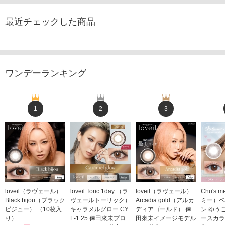
最近チェックした商品
ワンデーランキング
1
2
3
loveil（ラヴェール）
loveil Toric 1day （ラ
loveil（ラヴェール）
Chu's
Black bijou（ブラック
ヴェールトーリック）
Arcadia gold（アルカ
ミー）ベ
ビジュー） （10枚入
キャラメルグロー CY
ディアゴールド） 倖
ン ゆう
り）
L-1.25 倖田來未プロ
田來未イメージモデル
ースカラ