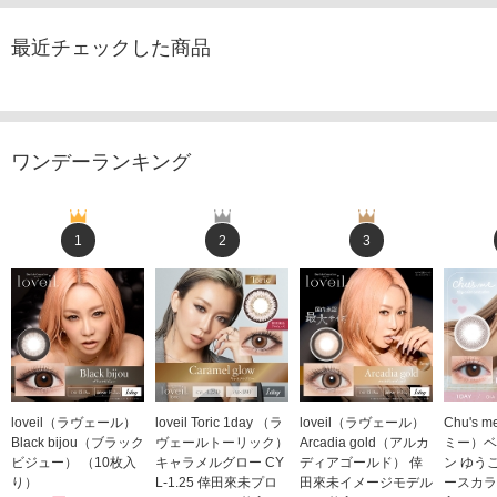
最近チェックした商品
ワンデーランキング
1
2
3
loveil（ラヴェール）
loveil Toric 1day （ラ
loveil（ラヴェール）
Chu's
Black bijou（ブラック
ヴェールトーリック）
Arcadia gold（アルカ
ミー）ベ
ビジュー） （10枚入
キャラメルグロー CY
ディアゴールド） 倖
ン ゆう
り）
L-1.25 倖田來未プロ
田來未イメージモデル
ースカラ