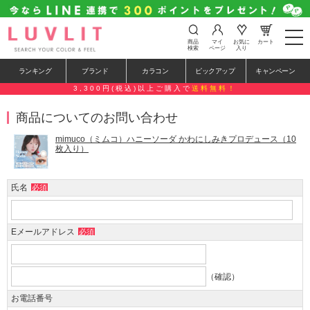
t
商品
マイ
お気に
カート
o
検索
ページ
入り
g
g
ランキング
ブランド
カラコン
ピックアップ
キャンペーン
l
e
3,300円(税込)以上ご購入で
送料無料！
n
a
商品についてのお問い合わせ
v
i
g
mimuco（ミムコ）ハニーソーダ かわにしみきプロデュース（10
a
枚入り）
t
i
o
氏名
必須
n
Eメールアドレス
必須
（確認）
お電話番号