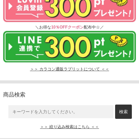
＼お得な
10％OFFクーポン
配布中☆／
＞＞ カラコン通販ラブリットについて ＜＜
商品検索
＞＞ 絞り込み検索はこちら ＜＜