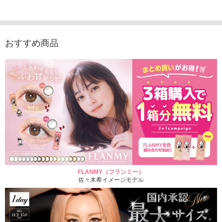
1,760円
デュース （10枚入
（10枚入り）
入り）
(税込)
り）
1,760円
1,705
(税込)
1,760円
(税込)
おすすめ商品
FLANMY（フランミー）
佐々木希イメージモデル