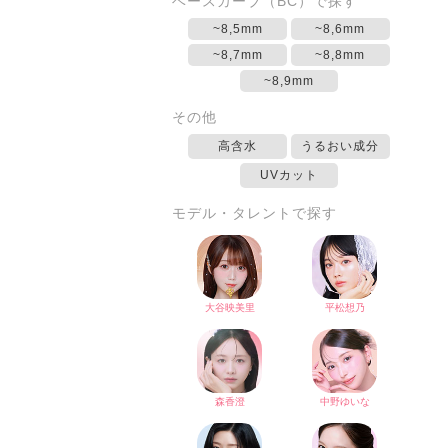
ベースカーブ（BC）で探す
~8,5mm
~8,6mm
~8,7mm
~8,8mm
~8,9mm
その他
高含水
うるおい成分
UVカット
モデル・タレントで探す