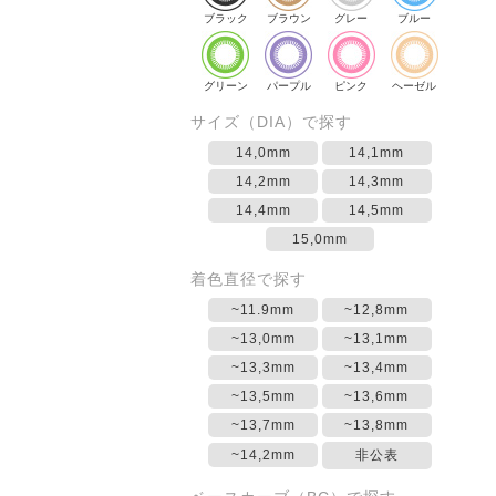
ブラック
ブラウン
グレー
ブルー
グリーン
パープル
ピンク
ヘーゼル
サイズ（DIA）で探す
14,0mm
14,1mm
14,2mm
14,3mm
14,4mm
14,5mm
15,0mm
着色直径で探す
~11.9mm
~12,8mm
~13,0mm
~13,1mm
~13,3mm
~13,4mm
~13,5mm
~13,6mm
~13,7mm
~13,8mm
~14,2mm
非公表