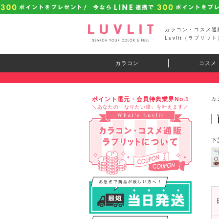
カラコン・コスメ通
Luvlit（ラブリット
カラコン
コスメ
ポイント還元・会員特典業界No.1
カ
＼あなたの「なりたい瞳」を叶えます／
下