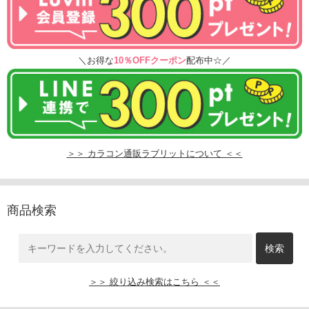
＼お得な
10％OFFクーポン
配布中☆／
＞＞ カラコン通販ラブリットについて ＜＜
商品検索
＞＞ 絞り込み検索はこちら ＜＜