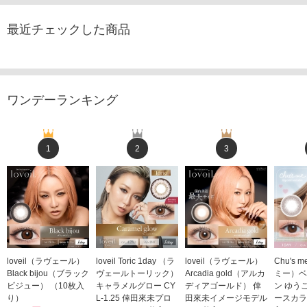
最近チェックした商品
ワンデーランキング
1
2
3
loveil（ラヴェール）
loveil Toric 1day （ラ
loveil（ラヴェール）
Chu's
Black bijou（ブラック
ヴェールトーリック）
Arcadia gold（アルカ
ミー）ベ
ビジュー） （10枚入
キャラメルグロー CY
ディアゴールド） 倖
ン ゆう
り）
L-1.25 倖田來未プロ
田來未イメージモデル
ースカラ