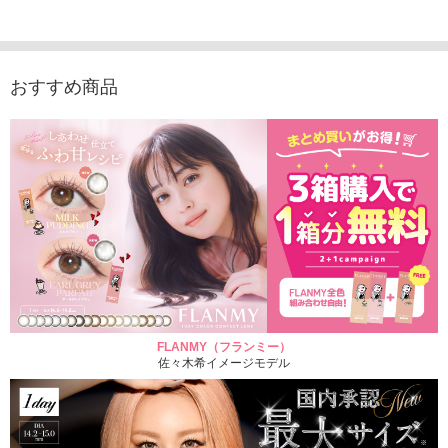
1,760円
デュース （10枚入
（10枚入り）
入り）
(税込)
り）
1,760円
1,705
(税込)
1,760円
(税込)
おすすめ商品
FLANMY（フランミー）
佐々木希イメージモデル