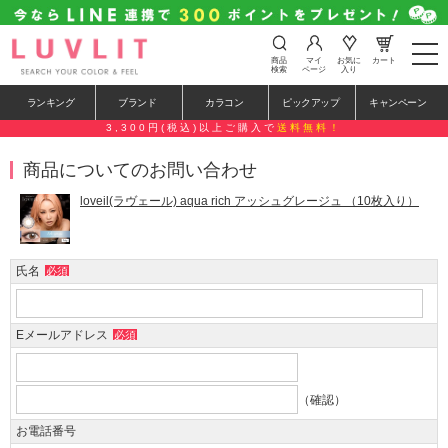
t
商品
マイ
お気に
カート
o
検索
ページ
入り
g
g
ランキング
ブランド
カラコン
ピックアップ
キャンペーン
l
e
3,300円(税込)以上ご購入で
送料無料！
n
a
商品についてのお問い合わせ
v
i
g
loveil(ラヴェール) aqua rich アッシュグレージュ （10枚入り）
a
t
i
o
氏名
必須
n
Eメールアドレス
必須
（確認）
お電話番号