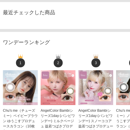
最近チェックした商品
ワンデーランキング
1
2
3
Chu's me（チューズ
AngelColor Bambiシ
AngelColor Bambiシ
Chu's
ミー）ベイビーブラウ
リーズ1day (バンビワ
リーズ1day (バンビワ
ミー）ノ
ン ゆうこすプロデュ
ンデー) ミルクベージ
ンデー) スノーココア
うこすプ
ースカラコン（10枚
ュ 益若つばさプロデ
益若つばさプロデュー
ラコン（