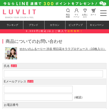
t
商品
マイ
お気に
カート
o
検索
ページ
入り
g
g
ランキング
ブランド
カラコン
ピックアップ
キャンペーン
l
e
3,300円(税込)以上ご購入で
送料無料！
n
a
商品についてのお問い合わせ
v
i
g
せかいのふるーりー 渋谷 明日花キララプロデュース（10枚入り）
a
t
i
o
氏名
必須
n
Eメールアドレス
必須
（確認）
お電話番号