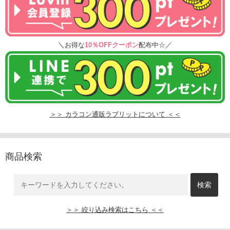
＼お得な
10％OFFクーポン
配布中☆／
＞＞ カラコン通販ラブリットについて ＜＜
商品検索
＞＞ 絞り込み検索はこちら ＜＜