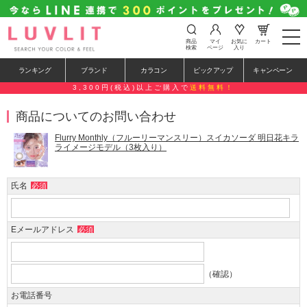
t
商品
マイ
お気に
カート
o
検索
ページ
入り
g
g
ランキング
ブランド
カラコン
ピックアップ
キャンペーン
l
e
3,300円(税込)以上ご購入で
送料無料！
n
a
商品についてのお問い合わせ
v
i
g
Flurry Monthly（フルーリーマンスリー）スイカソーダ 明日花キラ
a
ライメージモデル（3枚入り）
t
i
o
氏名
必須
n
Eメールアドレス
必須
（確認）
お電話番号