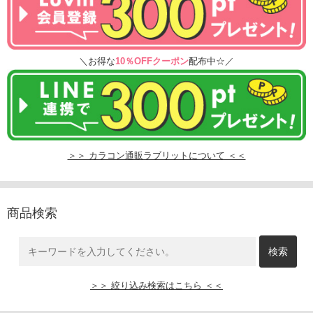
＼お得な
10％OFFクーポン
配布中☆／
＞＞ カラコン通販ラブリットについて ＜＜
商品検索
＞＞ 絞り込み検索はこちら ＜＜