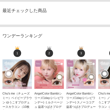
最近チェックした商品
ワンデーランキング
1
2
3
Chu's me（チューズ
AngelColor Bambiシ
AngelColor Bambiシ
Chu's
ミー）ベイビーブラウ
リーズ1day (バンビワ
リーズ1day (バンビワ
ミー）ノ
ン ゆうこすプロデュ
ンデー) ミルクベージ
ンデー) スノーココア
うこすプ
ースカラコン（10枚
ュ 益若つばさプロデ
益若つばさプロデュー
ラコン（