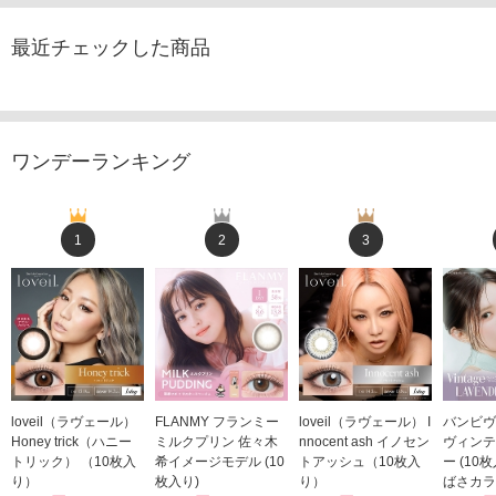
最近チェックした商品
ワンデーランキング
1
2
3
loveil（ラヴェール）
FLANMY フランミー
loveil（ラヴェール） I
バンビヴ
Honey trick（ハニー
ミルクプリン 佐々木
nnocent ash イノセン
ヴィンテ
トリック） （10枚入
希イメージモデル (10
トアッシュ（10枚入
ー (10
り）
枚入り)
り）
ばさカラ