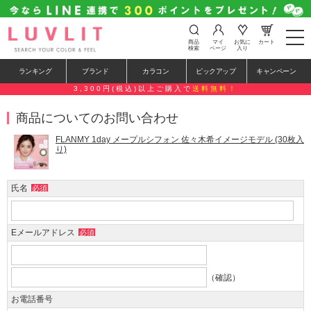
t
商品
マイ
お気に
カート
o
検索
ページ
入り
g
g
ランキング
ブランド
カラコン
ピックアップ
キャンペーン
l
e
3,300円(税込)以上ご購入で
送料無料！
n
a
商品についてのお問い合わせ
v
i
g
FLANMY 1day メープルシフォン 佐々木希イメージモデル (30枚入
a
り)
t
i
o
氏名
必須
n
Eメールアドレス
必須
（確認）
お電話番号