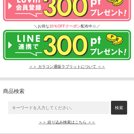
＼お得な
10％OFFクーポン
配布中☆／
＞＞ カラコン通販ラブリットについて ＜＜
商品検索
＞＞ 絞り込み検索はこちら ＜＜