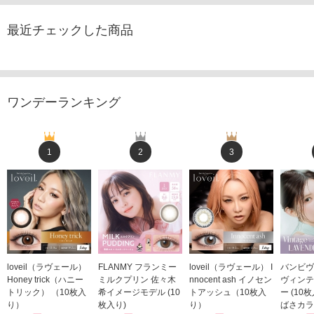
最近チェックした商品
ワンデーランキング
1
2
3
loveil（ラヴェール）
FLANMY フランミー
loveil（ラヴェール） I
バンビヴ
Honey trick（ハニー
ミルクプリン 佐々木
nnocent ash イノセン
ヴィンテ
トリック） （10枚入
希イメージモデル (10
トアッシュ（10枚入
ー (10
り）
枚入り)
り）
ばさカラ