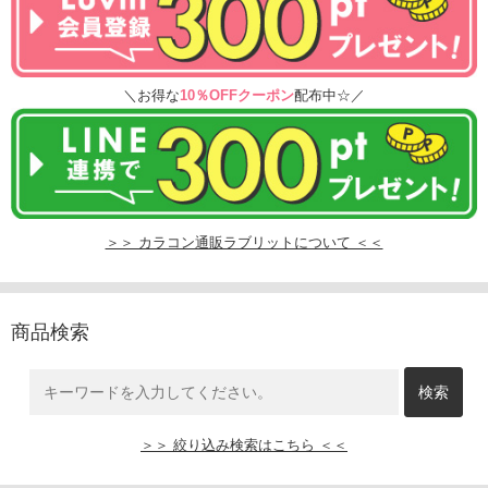
＼お得な
10％OFFクーポン
配布中☆／
＞＞ カラコン通販ラブリットについて ＜＜
商品検索
＞＞ 絞り込み検索はこちら ＜＜