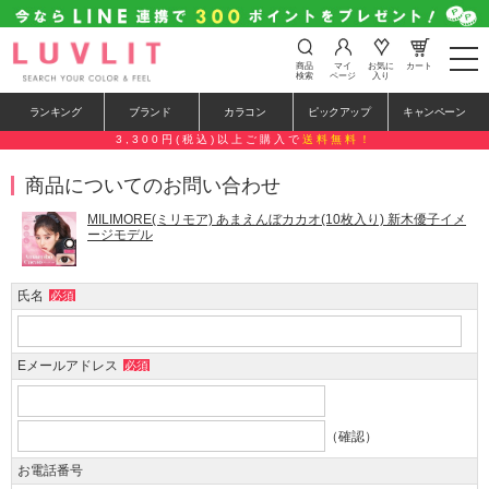
t
商品
マイ
お気に
カート
o
検索
ページ
入り
g
g
ランキング
ブランド
カラコン
ピックアップ
キャンペーン
l
e
3,300円(税込)以上ご購入で
送料無料！
n
a
商品についてのお問い合わせ
v
i
g
MILIMORE(ミリモア) あまえんぼカカオ(10枚入り) 新木優子イメ
a
ージモデル
t
i
o
氏名
必須
n
Eメールアドレス
必須
（確認）
お電話番号