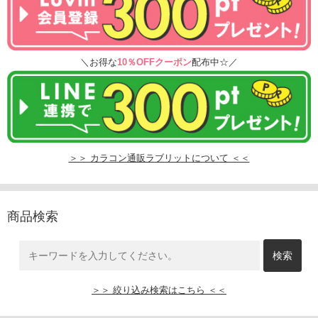
＼お得な
10％OFFクーポン
配布中☆／
＞＞ カラコン通販ラブリットについて ＜＜
商品検索
＞＞ 絞り込み検索はこちら ＜＜