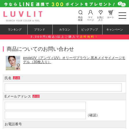
t
商品
マイ
お気に
カート
o
検索
ページ
入り
g
g
ランキング
ブランド
カラコン
ピックアップ
キャンペーン
l
e
3,300円(税込)以上ご購入で
送料無料！
n
a
商品についてのお問い合わせ
v
i
g
envieUV（アンヴィUV）オリーヴブラウン 黒木メイサイメージモ
a
デル（30枚入り）
t
i
o
氏名
必須
n
Eメールアドレス
必須
（確認）
お電話番号