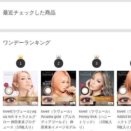
最近チェックした商品
ワンデーランキング
1
2
3
loveil(ラヴェール) aq
loveil（ラヴェール）
loveil（ラヴェール）
lovei
ua rich キャラメルグ
Arcadia gold（アルカ
Honey trick（ハニー
Addict
ロー 倖田來未プロデ
ディアゴールド） 倖
トリック） （10枚入
ィクトブ
ュース（10枚入り）
田來未イメージモデル
り）
0枚入り