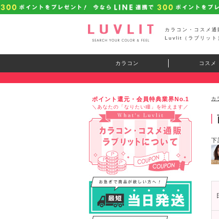
カラコン・コスメ通
Luvlit（ラブリット
カラコン
コスメ
ポイント還元・会員特典業界No.1
カ
＼あなたの「なりたい瞳」を叶えます／
下