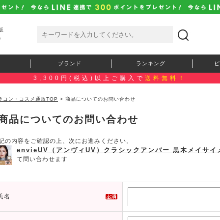
販
）
ブランド
ランキング
ピ
3,300円(税込)以上ご購入で
送料無料！
ラコン・コスメ通販TOP
> 商品についてのお問い合わせ
商品についてのお問い合わせ
記の内容をご確認の上、次にお進みください。
envieUV（アンヴィUV）クラシックアンバー 黒木メイサ
て問い合わせます
氏名