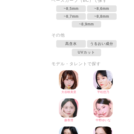
ベースカーブ（BC）で探す
~8,5mm
~8,6mm
~8,7mm
~8,8mm
~8,9mm
その他
高含水
うるおい成分
UVカット
モデル・タレントで探す