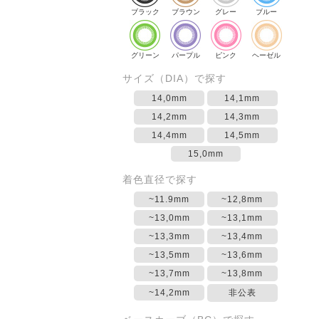
ブラック
ブラウン
グレー
ブルー
グリーン
パープル
ピンク
ヘーゼル
サイズ（DIA）で探す
14,0mm
14,1mm
14,2mm
14,3mm
14,4mm
14,5mm
15,0mm
着色直径で探す
~11.9mm
~12,8mm
~13,0mm
~13,1mm
~13,3mm
~13,4mm
~13,5mm
~13,6mm
~13,7mm
~13,8mm
~14,2mm
非公表