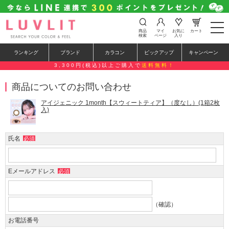
t
商品
マイ
お気に
カート
o
検索
ページ
入り
g
g
ランキング
ブランド
カラコン
ピックアップ
キャンペーン
l
e
3,300円(税込)以上ご購入で
送料無料！
n
a
商品についてのお問い合わせ
v
i
g
アイジェニック 1month【スウィートティア】（度なし）(1箱2枚
a
入)
t
i
o
氏名
必須
n
Eメールアドレス
必須
（確認）
お電話番号