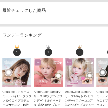
最近チェックした商品
ワンデーランキング
1
2
3
Chu's me（チューズ
AngelColor Bambiシ
AngelColor Bambiシ
Chu's
ミー）ベイビーブラウ
リーズ1day (バンビワ
リーズ1day (バンビワ
ミー）ノ
ン ゆうこすプロデュ
ンデー) ミルクベージ
ンデー) スノーココア
うこすプ
ースカラコン（10枚
ュ 益若つばさプロデ
益若つばさプロデュー
ラコン（