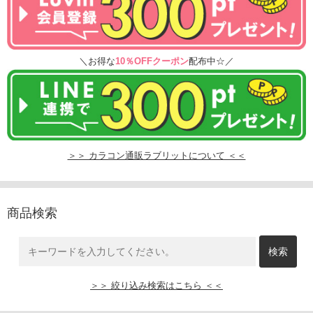
＼お得な
10％OFFクーポン
配布中☆／
＞＞ カラコン通販ラブリットについて ＜＜
商品検索
＞＞ 絞り込み検索はこちら ＜＜