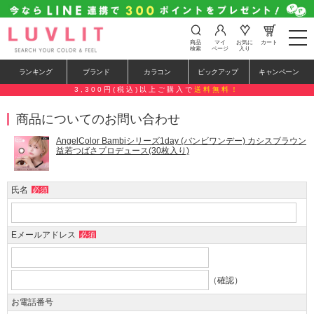
t
商品
マイ
お気に
カート
o
検索
ページ
入り
g
g
ランキング
ブランド
カラコン
ピックアップ
キャンペーン
l
e
3,300円(税込)以上ご購入で
送料無料！
n
a
商品についてのお問い合わせ
v
i
g
AngelColor Bambiシリーズ1day (バンビワンデー) カシスブラウン
a
益若つばさプロデュース(30枚入り)
t
i
o
氏名
必須
n
Eメールアドレス
必須
（確認）
お電話番号