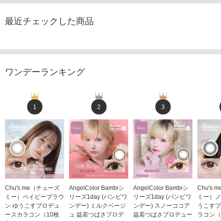
最近チェックした商品
ワンデーランキング
1
2
3
Chu's me（チューズ
AngelColor Bambiシ
AngelColor Bambiシ
Chu's
ミー）ベイビーブラウ
リーズ1day (バンビワ
リーズ1day (バンビワ
ミー）ノ
ン ゆうこすプロデュ
ンデー) ミルクベージ
ンデー) スノーココア
うこすプ
ースカラコン（10枚
ュ 益若つばさプロデ
益若つばさプロデュー
ラコン（