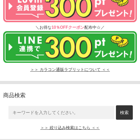
＼お得な
10％OFFクーポン
配布中☆／
＞＞ カラコン通販ラブリットについて ＜＜
商品検索
＞＞ 絞り込み検索はこちら ＜＜