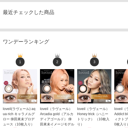
最近チェックした商品
ワンデーランキング
1
2
3
loveil(ラヴェール) aq
loveil（ラヴェール）
loveil（ラヴェール）
lovei
ua rich キャラメルグ
Arcadia gold（アルカ
Honey trick（ハニー
Addict
ロー 倖田來未プロデ
ディアゴールド） 倖
トリック） （10枚入
ィクトブ
ュース（10枚入り）
田來未イメージモデル
り）
0枚入り