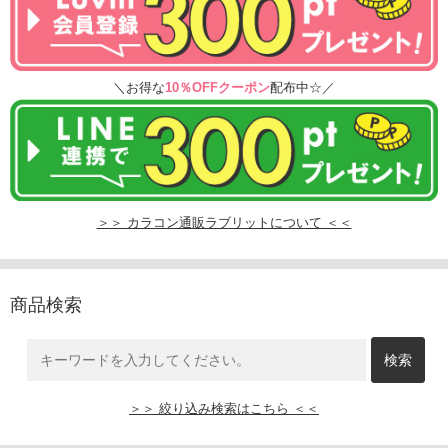
＼お得な
10％OFFクーポン
配布中☆／
＞＞ カラコン通販ラブリットについて ＜＜
商品検索
＞＞ 絞り込み検索はこちら ＜＜