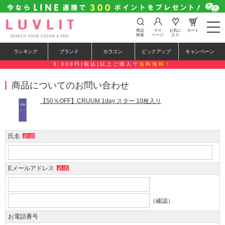
t
商品
マイ
お気に
カート
o
検索
ページ
入り
g
g
ランキング
ブランド
カラコン
ピックアップ
キャンペーン
l
e
3,300円(税込)以上ご購入で
送料無料！
n
a
商品についてのお問い合わせ
v
i
g
【50％OFF】CRUUM 1day スター 10枚入り
a
t
i
o
氏名
必須
n
Eメールアドレス
必須
（確認）
お電話番号