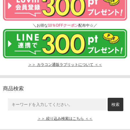
＼お得な
10％OFFクーポン
配布中☆／
＞＞ カラコン通販ラブリットについて ＜＜
商品検索
＞＞ 絞り込み検索はこちら ＜＜