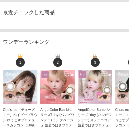
最近チェックした商品
ワンデーランキング
1
2
3
Chu's me（チューズ
AngelColor Bambiシ
AngelColor Bambiシ
Chu's
ミー）ベイビーブラウ
リーズ1day (バンビワ
リーズ1day (バンビワ
ミー）ノ
ン ゆうこすプロデュ
ンデー) ミルクベージ
ンデー) スノーココア
うこすプ
ースカラコン（10枚
ュ 益若つばさプロデ
益若つばさプロデュー
ラコン（