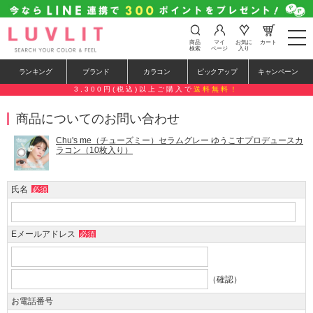
t
商品
マイ
お気に
カート
o
検索
ページ
入り
g
g
ランキング
ブランド
カラコン
ピックアップ
キャンペーン
l
e
3,300円(税込)以上ご購入で
送料無料！
n
a
商品についてのお問い合わせ
v
i
g
Chu's me（チューズミー）セラムグレー ゆうこすプロデュースカ
a
ラコン（10枚入り）
t
i
o
氏名
必須
n
Eメールアドレス
必須
（確認）
お電話番号