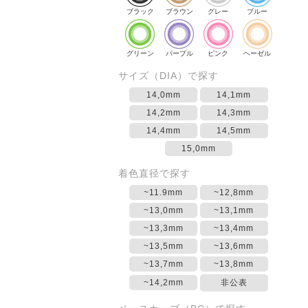
ブラック
ブラウン
グレー
ブルー
グリーン
パープル
ピンク
ヘーゼル
サイズ（DIA）で探す
14,0mm
14,1mm
14,2mm
14,3mm
14,4mm
14,5mm
15,0mm
着色直径で探す
~11.9mm
~12,8mm
~13,0mm
~13,1mm
~13,3mm
~13,4mm
~13,5mm
~13,6mm
~13,7mm
~13,8mm
~14,2mm
非公表