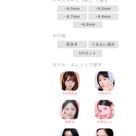
ベースカーブ（BC）で探す
~8,5mm
~8,6mm
~8,7mm
~8,8mm
~8,9mm
その他
高含水
うるおい成分
UVカット
モデル・タレントで探す