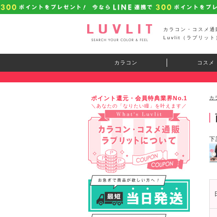
カラコン・コスメ通
Luvlit（ラブリット
カラコン
コスメ
ポイント還元・会員特典業界No.1
カ
＼あなたの「なりたい瞳」を叶えます／
下