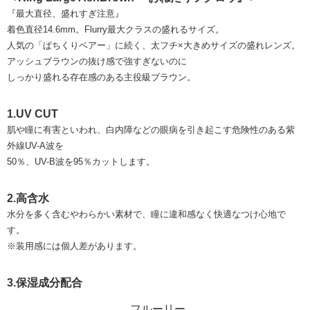
『最大直径、盛れすぎ注意』
着色直径14.6mm。Flurry最大クラスの盛れるサイズ。
人気の「ぱちくりベアー」に続く、太フチ×大きめサイズの盛れレンズ。
アッシュブラウンの抜け感で強すぎないのに
しっかり盛れる存在感のある主役級ブラウン。
1.UV CUT
肌や瞳に有害といわれ、白内障などの眼病を引き起こす危険性のある紫
外線UV-A波を
50％、UV-B波を95％カットします。
2.高含水
水分を多く含むやわらかい素材で、瞳に違和感なく快適なつけ心地で
す。
※装用感には個人差があります。
3.保湿成分配合
フルーリー