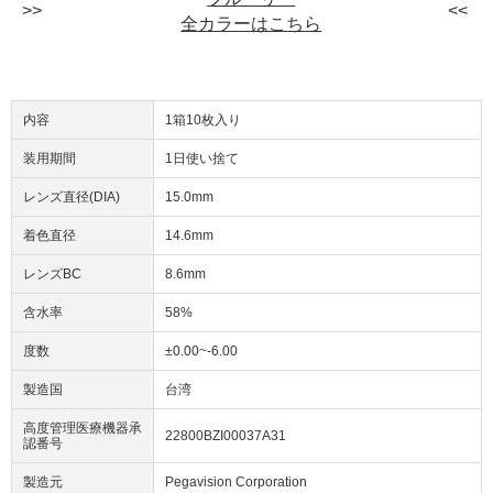
全カラーはこちら
内容
1箱10枚入り
装用期間
1日使い捨て
レンズ直径(DIA)
15.0mm
着色直径
14.6mm
レンズBC
8.6mm
含水率
58%
度数
±0.00~-6.00
製造国
台湾
高度管理医療機器承
22800BZI00037A31
認番号
製造元
Pegavision Corporation