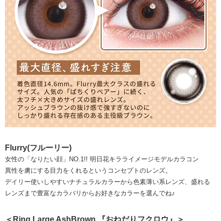
Flurry(フルーリー)
女性の「なりたい顔」NO.1!! 明日花キラライメージモデルカラコン
異性を虜にする目力をくれるというコンセプトのレンズ。
デイリー使いしやすいナチュラルカラーから色素薄い系レンズ、盛れる
レンズまで豊富なカラバリからお好きなカラーを選んでね♪
＜Ring Large AshBrown 『おねだりフクロウ』＞