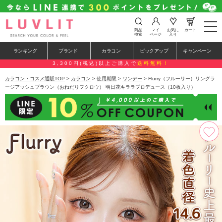
t
商品
マイ
お気に
カート
o
検索
ページ
入り
g
g
ランキング
ブランド
カラコン
ピックアップ
キャンペーン
l
e
3,300円(税込)以上ご購入で
送料無料！
n
a
カラコン・コスメ通販TOP
>
カラコン
>
使用期限
>
ワンデー
> Flurry（フルーリー）リングラ
v
ージアッシュブラウン（おねだりフクロウ） 明日花キララプロデュース（10枚入り）
i
g
a
t
i
o
n