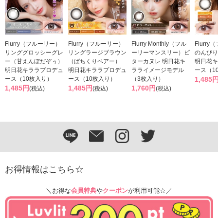
Flurry（フルーリー）
Flurry（フルーリー）
Flurry Monthly（フル
Flurr
リンググロッシーグレ
リングラージブラウン
ーリーマンスリー）ビ
のんびり
ー（甘えんぼだぞぅ）
（ぱちくりベアー）
ターカヌレ 明日花キ
明日花キ
明日花キララプロデュ
明日花キララプロデュ
ラライメージモデル
ース（1
ース（10枚入り）
ース（10枚入り）
（3枚入り）
1,485
1,485円
1,485円
1,760円
(税込)
(税込)
(税込)
お得情報はこちら☆
＼お得な
会員特典
や
クーポン
が利用可能☆／