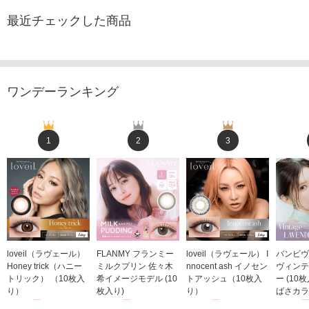
最近チェックした商品
ワンデーランキング
1
2
3
loveil（ラヴェール）
FLANMY フランミー
loveil（ラヴェール） I
バンビヴ
Honey trick（ハニー
ミルクプリン 佐々木
nnocent ash イノセン
ヴィンテ
トリック） （10枚入
希イメージモデル (10
トアッシュ（10枚入
ー (10
り）
枚入り)
り）
ばさカラ
1,760円
1,815円
1,760円
1,848
(税込)
(税込)
(税込)