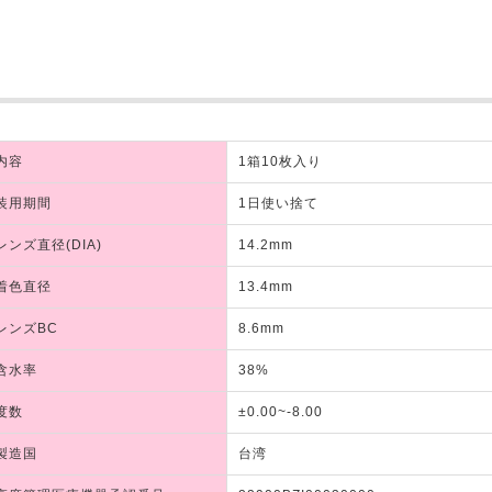
内容
1箱10枚入り
装用期間
1日使い捨て
レンズ直径(DIA)
14.2mm
着色直径
13.4mm
レンズBC
8.6mm
含水率
38%
度数
±0.00~-8.00
製造国
台湾