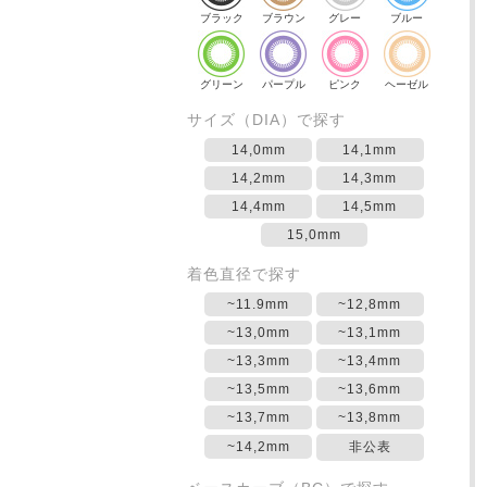
ブラック
ブラウン
グレー
ブルー
グリーン
パープル
ピンク
ヘーゼル
サイズ（DIA）で探す
14,0mm
14,1mm
14,2mm
14,3mm
14,4mm
14,5mm
15,0mm
着色直径で探す
~11.9mm
~12,8mm
~13,0mm
~13,1mm
~13,3mm
~13,4mm
~13,5mm
~13,6mm
~13,7mm
~13,8mm
~14,2mm
非公表