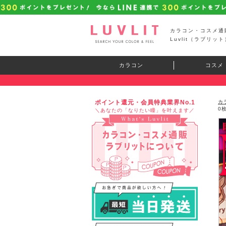
カラコン・コスメ通
Luvlit（ラブリット
カラコン
コスメ
ポイント還元・会員特典業界No.1
カ
0
＼あなたの「なりたい瞳」を叶えます／