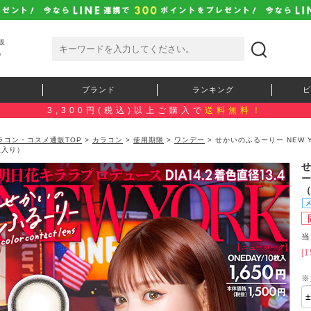
販
）
ブランド
ランキング
ピ
3,300円(税込)以上ご購入で
送料無料！
ラコン・コスメ通販TOP
>
カラコン
>
使用期限
>
ワンデー
> せかいのふるーりー NEW
枚入り）
せ
当
[