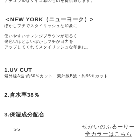
ナチュラルなサイズ感のものを提供致します。
＜NEW YORK（ニューヨーク）>
ぼかしフチでスタイリッシュな印象に
使いやすいオレンジブラウンが明るく
発色♡ほどよいぼかしフチが目力を
アップしてくれてスタイリッシュな印象に。
1.UV CUT
紫外線A波:約50％カット 紫外線B波：約95％カット
2.含水率38％
3.保湿成分配合
せかいのふるーりー
全カラーはこちら