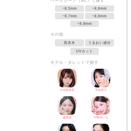
ベースカーブ（BC）で探す
~8,5mm
~8,6mm
~8,7mm
~8,8mm
~8,9mm
その他
高含水
うるおい成分
UVカット
モデル・タレントで探す