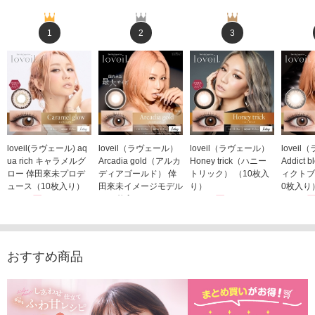
1
2
3
loveil(ラヴェール) aq
loveil（ラヴェール）
loveil（ラヴェール）
lovei
ua rich キャラメルグ
Arcadia gold（アルカ
Honey trick（ハニー
Addict
ロー 倖田來未プロデ
ディアゴールド） 倖
トリック） （10枚入
ィクトブ
ュース（10枚入り）
田來未イメージモデル
り）
0枚入り
1,760円
（10枚入り）
1,760円
1,760
(税込)
(税込)
1,760円
(税込)
おすすめ商品