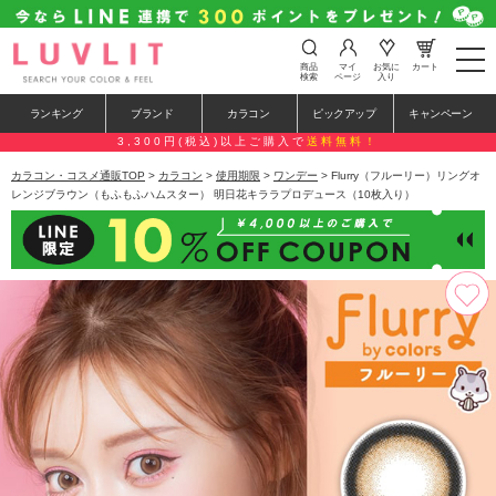
t
商品
マイ
お気に
カート
o
検索
ページ
入り
g
g
ランキング
ブランド
カラコン
ピックアップ
キャンペーン
l
e
3,300円(税込)以上ご購入で
送料無料！
n
a
カラコン・コスメ通販TOP
>
カラコン
>
使用期限
>
ワンデー
> Flurry（フルーリー）リングオ
v
レンジブラウン（もふもふハムスター） 明日花キララプロデュース（10枚入り）
i
g
a
t
i
o
n