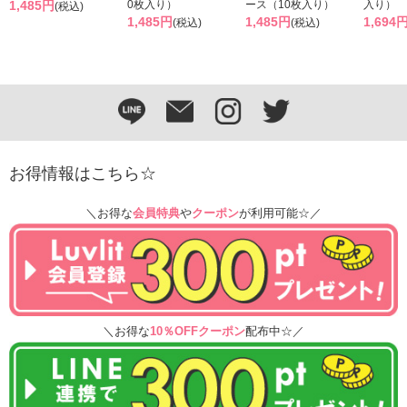
1,485円
0枚入り）
ース（10枚入り）
入り）
(税込)
1,485円
1,485円
1,694
(税込)
(税込)
お得情報はこちら☆
＼お得な
会員特典
や
クーポン
が利用可能☆／
＼お得な
10％OFFクーポン
配布中☆／