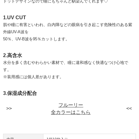
ドットデザインなので瞳にもちゃんと馴染んでくれます♡
1.UV CUT
肌や瞳に有害といわれ、白内障などの眼病を引き起こす危険性のある紫
外線UV-A波を
50％、UV-B波を95％カットします。
2.高含水
水分を多く含むやわらかい素材で、瞳に違和感なく快適なつけ心地で
す。
※装用感には個人差があります。
3.保湿成分配合
フルーリー
全カラーはこちら