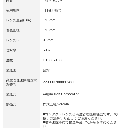
内容
1箱10枚入り
装用期間
1日使い捨て
レンズ直径(DIA)
14.5mm
着色直径
14.0mm
レンズBC
8.6mm
含水率
58%
度数
±0.00~-8.00
製造国
台湾
高度管理医療機器承
22800BZI00037A31
認番号
製造元
Pegavision Corporation
販売元
株式会社 Wscale
■コンタクトレンズは高度管理医療機器です。取り
扱い方法を守り正しくご使用ください。
■眼科医院等にて検査を受けてからお求めくださ
い。