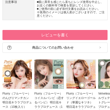
注意事項
■眼に異常を感じたら直ちにレンズ使用を中止し、
お近くの眼科等で検査を受診してください。
■ご使用の前に必ず添付文書をお読みください。
※装用のイメージは個人差がございますので、ご注
意ください。
レビューを書く
商品についてのお問い合わせ
Flurry（フルーリー）
Flurry（フルーリー）
Flurry（フルーリー）
Velvet
のんびりマンチカン
コイスルバンビ（恋す
リングイエローゴール
ルヴェテ
明日花キララプロデュ
るバンビ） 明日花キ
ド（華麗なキツネ）
トグレー
ース（10枚入り）
ララプロデュース（1
明日花キララプロデュ
プロデュ