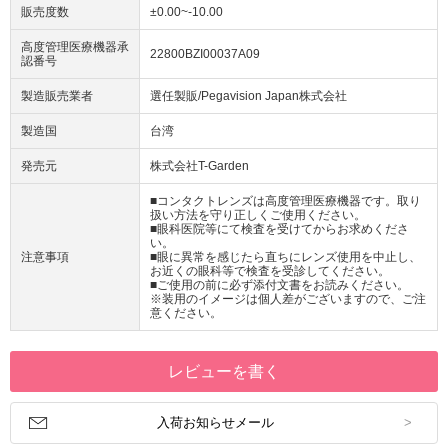
販売度数
±0.00~-10.00
高度管理医療機器承
22800BZI00037A09
認番号
製造販売業者
選任製販/Pegavision Japan株式会社
製造国
台湾
発売元
株式会社T-Garden
■コンタクトレンズは高度管理医療機器です。取り
扱い方法を守り正しくご使用ください。
■眼科医院等にて検査を受けてからお求めくださ
い。
注意事項
■眼に異常を感じたら直ちにレンズ使用を中止し、
お近くの眼科等で検査を受診してください。
■ご使用の前に必ず添付文書をお読みください。
※装用のイメージは個人差がございますので、ご注
意ください。
レビューを書く
入荷お知らせメール