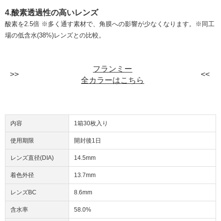
4.酸素透過性の高いレンズ
酸素を2.5倍 ※多く通す素材で、角膜への影響が少なくなります。※同工
場の低含水(38%)レンズとの比較。
フランミー
全カラーはこちら
内容
1箱30枚入り
使用期限
開封後1日
レンズ直径(DIA)
14.5mm
着色外径
13.7mm
レンズBC
8.6mm
含水率
58.0%