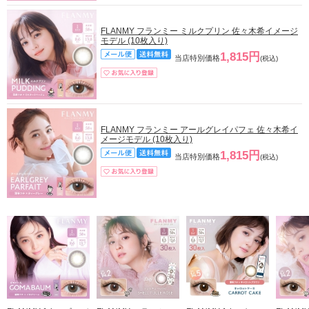
FLANMY フランミー ミルクプリン 佐々木希イメージ
モデル (10枚入り)
1,815円
当店特別価格
(税込)
FLANMY フランミー アールグレイパフェ 佐々木希イ
メージモデル (10枚入り)
1,815円
当店特別価格
(税込)