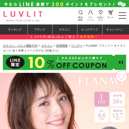
t
商品
マイ
お気に
カート
o
検索
ページ
入り
g
g
ランキング
ブランド
カラコン
ピックアップ
キャンペーン
l
e
3,300円(税込)以上ご購入で
送料無料！
n
a
カラコン・コスメ通販TOP
>
カラコン
>
使用期限
>
ワンデー
> FLANMY フランミー キャラメ
v
ルパイ 佐々木希イメージモデル (30枚入り)
i
g
a
t
i
o
n