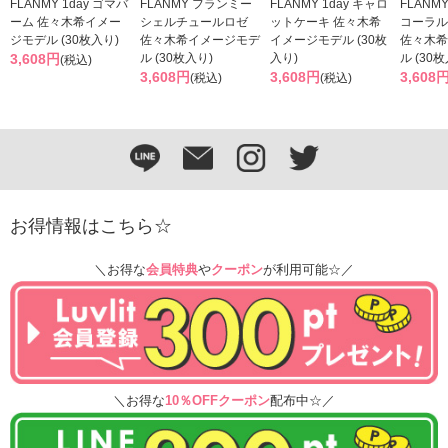
FLANMY 1day ゴマバ
FLANMY フランミー
FLANMY 1day キャロ
FLANMY
ーム 佐々木希イメー
シェルチュールロゼ
ットケーキ 佐々木希
コーラル
ジモデル (30枚入り)
佐々木希イメージモデ
イメージモデル (30枚
佐々木希
3,608円
ル (30枚入り)
入り)
ル (30
(税込)
3,608円
3,608円
3,608
(税込)
(税込)
お得情報はこちら☆
＼お得な
会員特典
や
クーポン
が利用可能☆／
＼お得な
10％OFFクーポン
配布中☆／