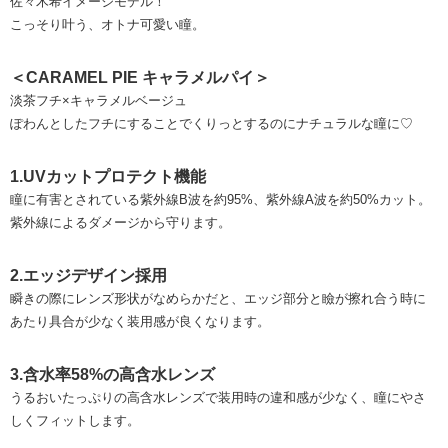
佐々木希イメージモデル！
こっそり叶う、オトナ可愛い瞳。
＜CARAMEL PIE キャラメルパイ＞
淡茶フチ×キャラメルベージュ
ぽわんとしたフチにすることでくりっとするのにナチュラルな瞳に♡
1.UVカットプロテクト機能
瞳に有害とされている紫外線B波を約95%、紫外線A波を約50%カット。
紫外線によるダメージから守ります。
2.エッジデザイン採用
瞬きの際にレンズ形状がなめらかだと、エッジ部分と瞼が擦れ合う時に
あたり具合が少なく装用感が良くなります。
3.含水率58%の高含水レンズ
うるおいたっぷりの高含水レンズで装用時の違和感が少なく、瞳にやさ
しくフィットします。