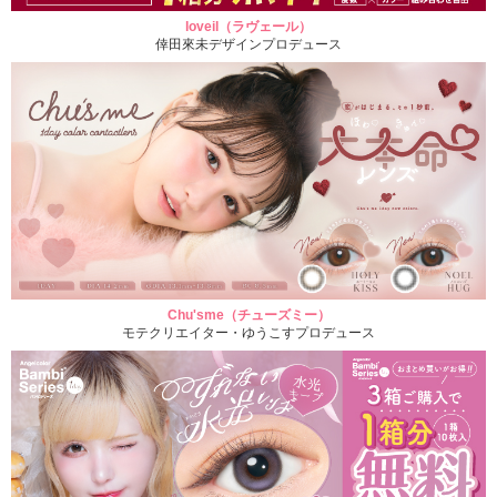
loveil（ラヴェール）
倖田來未デザインプロデュース
Chu'sme（チューズミー）
モテクリエイター・ゆうこすプロデュース