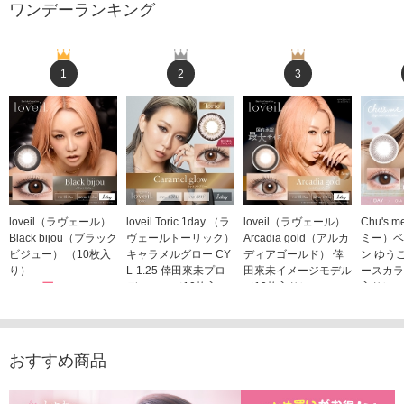
ワンデーランキング
1
2
3
loveil（ラヴェール）
loveil Toric 1day （ラ
loveil（ラヴェール）
Chu's
Black bijou（ブラック
ヴェールトーリック）
Arcadia gold（アルカ
ミー）ベ
ビジュー） （10枚入
キャラメルグロー CY
ディアゴールド） 倖
ン ゆう
り）
L-1.25 倖田來未プロ
田來未イメージモデル
ースカラ
1,760円
デュース （10枚入
（10枚入り）
入り）
(税込)
り）
1,760円
1,705
(税込)
1,760円
(税込)
おすすめ商品