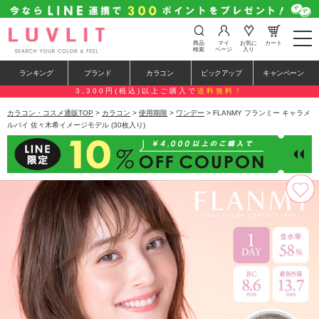
t
商品
マイ
お気に
カート
o
検索
ページ
入り
g
g
ランキング
ブランド
カラコン
ピックアップ
キャンペーン
l
e
3,300円(税込)以上ご購入で
送料無料！
n
a
カラコン・コスメ通販TOP
>
カラコン
>
使用期限
>
ワンデー
> FLANMY フランミー キャラメ
v
ルパイ 佐々木希イメージモデル (30枚入り)
i
g
a
t
i
o
n