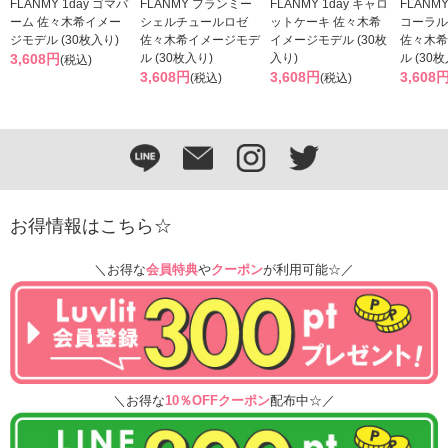
FLANMY 1day ゴマバ
FLANMY フランミー
FLANMY 1day キャロ
FLANMY
ーム 佐々木希イメー
シェルチュールロゼ
ットケーキ 佐々木希
コーラル
ジモデル (30枚入り)
佐々木希イメージモデ
イメージモデル (30枚
佐々木希
3,608円
ル (30枚入り)
入り)
ル (30
(税込)
3,608円
3,608円
3,608
(税込)
(税込)
お得情報はこちら☆
＼お得な
会員特典
や
クーポン
が利用可能☆／
＼お得な
10％OFFクーポン
配布中☆／