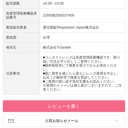
販売度数
±0.00~-10.00
高度管理医療機器承
22800BZI00037A09
認番号
製造販売業者
選任製販/Pegavision Japan株式会社
製造国
台湾
発売元
株式会社T-Garden
■コンタクトレンズは高度管理医療機器です。取り
扱い方法を守り正しくご使用ください。
■眼科医院等にて検査を受けてからお求めくださ
い。
注意事項
■眼に異常を感じたら直ちにレンズ使用を中止し、
お近くの眼科等で検査を受診してください。
■ご使用の前に必ず添付文書をお読みください。
※装用のイメージは個人差がございますので、ご注
意ください。
レビューを書く
入荷お知らせメール