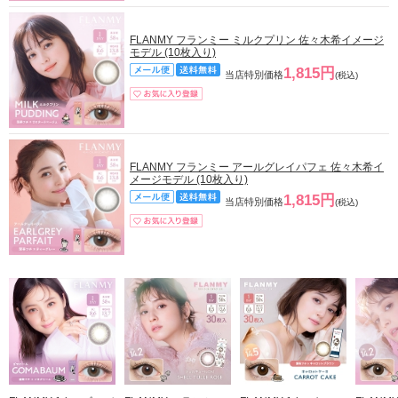
FLANMY フランミー ミルクプリン 佐々木希イメージ
モデル (10枚入り)
1,815円
当店特別価格
(税込)
FLANMY フランミー アールグレイパフェ 佐々木希イ
メージモデル (10枚入り)
1,815円
当店特別価格
(税込)