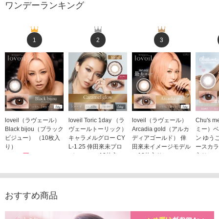
ワンデーランキング
1
2
3
loveil（ラヴェール）
loveil Toric 1day （ラ
loveil（ラヴェール）
Chu's
Black bijou（ブラック
ヴェールトーリック）
Arcadia gold（アルカ
ミー）ベ
ビジュー） （10枚入
キャラメルグロー CY
ディアゴールド） 倖
ン ゆう
り）
L-1.25 倖田來未プロ
田來未イメージモデル
ースカラ
1,760円
デュース （10枚入
（10枚入り）
入り）
(税込)
り）
1,760円
1,705
(税込)
1,760円
(税込)
おすすめ商品