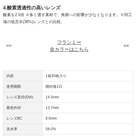
4.酸素透過性の高いレンズ
酸素を2.5倍 ※多く通す素材で、角膜への影響が少なくなります。※同工
場の低含水(38%)レンズとの比較。
フランミー
全カラーはこちら
内容
1箱30枚入り
使用期限
開封後1日
レンズ直径(DIA)
14.5mm
着色外径
13.7mm
レンズBC
8.6mm
含水率
58.0%