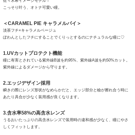
佐々木希イメージモデル！
こっそり叶う、オトナ可愛い瞳。
＜CARAMEL PIE キャラメルパイ＞
淡茶フチ×キャラメルベージュ
ぽわんとしたフチにすることでくりっとするのにナチュラルな瞳に♡
1.UVカットプロテクト機能
瞳に有害とされている紫外線B波を約95%、紫外線A波を約50%カット。
紫外線によるダメージから守ります。
2.エッジデザイン採用
瞬きの際にレンズ形状がなめらかだと、エッジ部分と瞼が擦れ合う時に
あたり具合が少なく装用感が良くなります。
3.含水率58%の高含水レンズ
うるおいたっぷりの高含水レンズで装用時の違和感が少なく、瞳にやさ
しくフィットします。