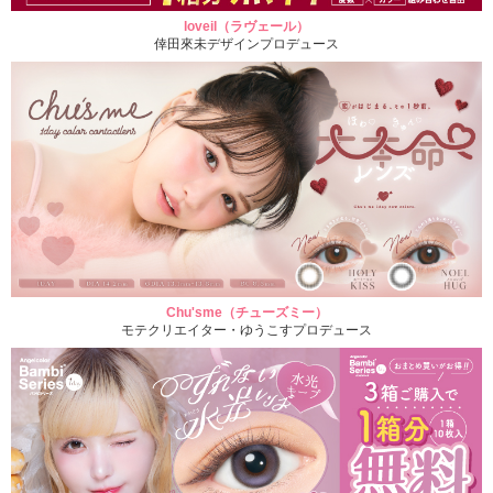
loveil（ラヴェール）
倖田來未デザインプロデュース
Chu'sme（チューズミー）
モテクリエイター・ゆうこすプロデュース