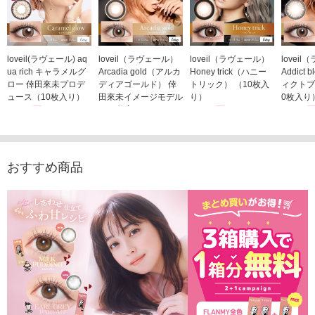
loveil(ラヴェール) aq
loveil（ラヴェール）
loveil（ラヴェール）
lovei
ua rich キャラメルグ
Arcadia gold（アルカ
Honey trick（ハニー
Addict
ロー 倖田來未プロデ
ディアゴールド） 倖
トリック） （10枚入
ィクトブ
ュース（10枚入り）
田來未イメージモデル
り）
0枚入り
1,760円
（10枚入り）
1,760円
1,760
(税込)
(税込)
1,760円
(税込)
おすすめ商品