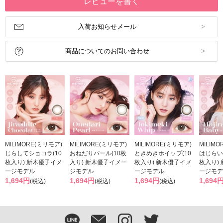
レビューを書く
入荷お知らせメール
商品についてのお問い合わせ
MILIMORE(ミリモア)
MILIMORE(ミリモア)
MILIMORE(ミリモア)
MILIM
じらしてショコラ(10
おねだりパール(10枚
ときめきホイップ(10
はじらい
枚入り) 新木優子イメ
入り) 新木優子イメー
枚入り) 新木優子イメ
枚入り)
ージモデル
ジモデル
ージモデル
ージモデ
1,694円
1,694円
1,694円
1,694
(税込)
(税込)
(税込)