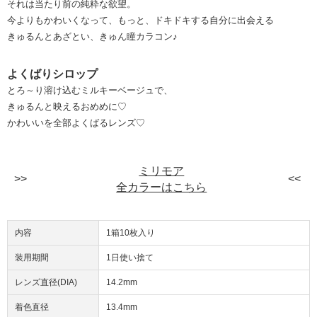
それは当たり前の純粋な欲望。
今よりもかわいくなって、もっと、ドキドキする自分に出会える
きゅるんとあざとい、きゅん瞳カラコン♪
よくばりシロップ
とろ～り溶け込むミルキーベージュで、
きゅるんと映えるおめめに♡
かわいいを全部よくばるレンズ♡
ミリモア
全カラーはこちら
内容
1箱10枚入り
装用期間
1日使い捨て
レンズ直径(DIA)
14.2mm
着色直径
13.4mm