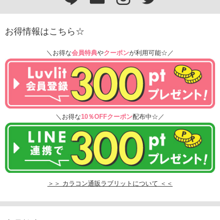
お得情報はこちら☆
＼お得な
会員特典
や
クーポン
が利用可能☆／
＼お得な
10％OFFクーポン
配布中☆／
＞＞ カラコン通販ラブリットについて ＜＜