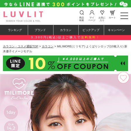
t
商品
マイ
お気に
カート
o
検索
ページ
入り
g
g
ランキング
ブランド
カラコン
ピックアップ
キャンペーン
l
e
3,300円(税込)以上ご購入で
送料無料！
n
a
カラコン・コスメ通販TOP
>
カラコン
> MILIMORE(ミリモア) よくばりシロップ(10枚入り) 新
v
木優子イメージモデル
i
g
a
t
i
o
n