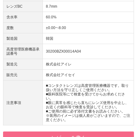
レンズBC
8.7mm
含水率
60.0%
度数
±0.00~-8.00
製造国
韓国
高度管理医療機器承
30200BZX00014A04
認番号
製造元
株式会社アイレ
販売元
株式会社アイセイ
■コンタクトレンズは高度管理医療機器です。取り
扱い方法を守り正しくご使用ください。
■眼科医院等にて検査を受けてからお求めくださ
い。
注意事項
■眼に異常を感じたら直ちにレンズ使用を中止し、
お近くの眼科等で検査を受診してください。
■ご使用の前に必ず添付文書をお読みください。
※装用のイメージは個人差がございますので、ご注
意ください。