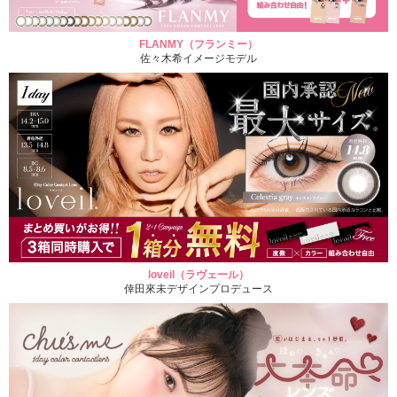
FLANMY（フランミー）
佐々木希イメージモデル
loveil（ラヴェール）
倖田來未デザインプロデュース