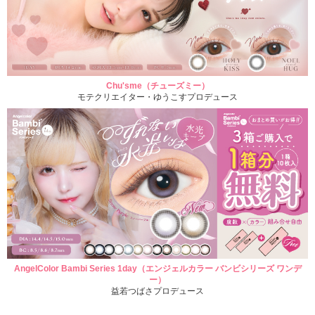
Chu'sme（チューズミー）
モテクリエイター・ゆうこすプロデュース
AngelColor Bambi Series 1day（エンジェルカラー バンビシリーズ ワンデ
ー）
益若つばさプロデュース