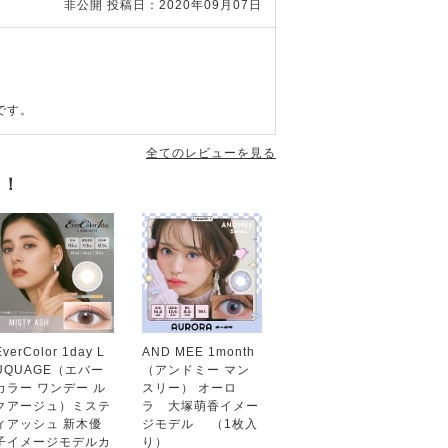
非公開
投稿日：2020年09月07日
です。
全てのレビューを見る
す！
EverColor 1day L
AND MEE 1month
UQUAGE（エバー
（アンドミー マン
カラー ワンデー ル
スリー） オーロ
クアージュ）ミステ
ラ 大塚萌香イメー
ィアッシュ 新木優
ジモデル （1枚入
子イメージモデルカ
り）