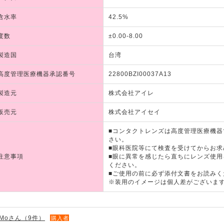
含水率
42.5%
度数
±0.00-8.00
製造国
台湾
高度管理医療機器承認番号
22800BZI00037A13
製造元
株式会社アイレ
販売元
株式会社アイセイ
■コンタクトレンズは高度管理医療機
さい。
■眼科医院等にて検査を受けてからお求
注意事項
■眼に異常を感じたら直ちにレンズ使
ください。
■ご使用の前に必ず添付文書をお読みく
※装用のイメージは個人差がございま
Moさん（9件）
購入者