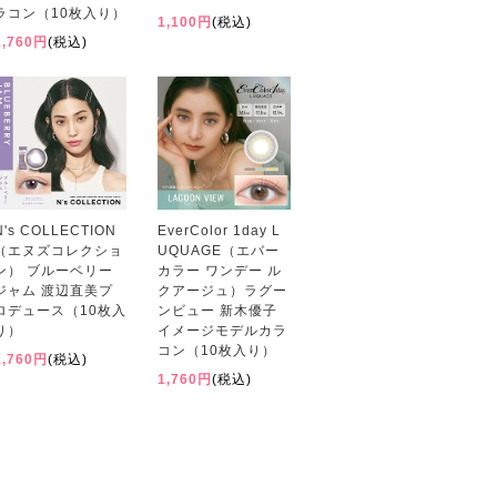
ラコン（10枚入り）
1,100円
(税込)
1,760円
(税込)
N's COLLECTION
EverColor 1day L
（エヌズコレクショ
UQUAGE（エバー
ン） ブルーベリー
カラー ワンデー ル
ジャム 渡辺直美プ
クアージュ）ラグー
ロデュース（10枚入
ンビュー 新木優子
り）
イメージモデルカラ
コン（10枚入り）
1,760円
(税込)
1,760円
(税込)