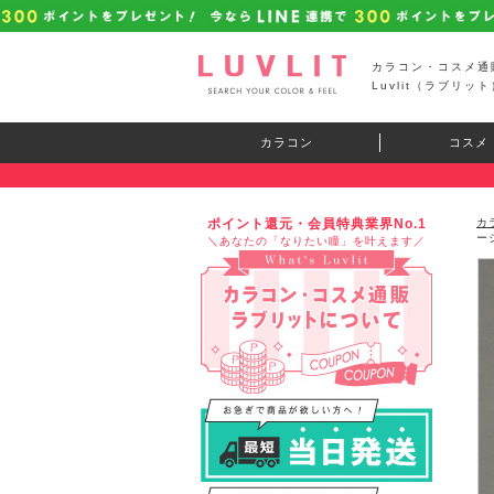
カラコン・コスメ通
Luvlit（ラブリット
カラコン
コスメ
ポイント還元・会員特典業界No.1
カ
ー
＼あなたの「なりたい瞳」を叶えます／