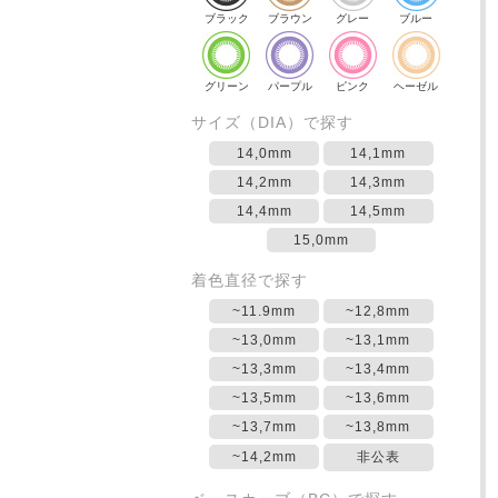
ブラック
ブラウン
グレー
ブルー
グリーン
パープル
ピンク
ヘーゼル
サイズ（DIA）で探す
14,0mm
14,1mm
14,2mm
14,3mm
14,4mm
14,5mm
15,0mm
着色直径で探す
~11.9mm
~12,8mm
~13,0mm
~13,1mm
~13,3mm
~13,4mm
~13,5mm
~13,6mm
~13,7mm
~13,8mm
~14,2mm
非公表