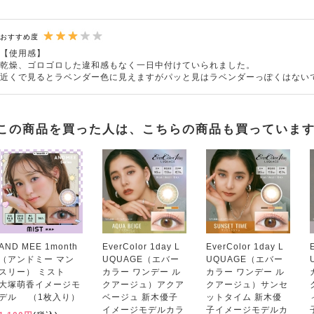
おすすめ度
【使用感】
乾燥、ゴロゴロした違和感もなく一日中付けていられました。
近くで見るとラベンダー色に見えますがパッと見はラベンダーっぽくはない
この商品を買った人は、こちらの商品も買っていま
AND MEE 1month
EverColor 1day L
EverColor 1day L
（アンドミー マン
UQUAGE（エバー
UQUAGE（エバー
スリー） ミスト
カラー ワンデー ル
カラー ワンデー ル
大塚萌香イメージモ
クアージュ）アクア
クアージュ）サンセ
デル （1枚入り）
ベージュ 新木優子
ットタイム 新木優
イメージモデルカラ
子イメージモデルカ