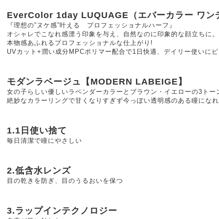
EverColor 1day LUQUAGE（エバーカラー 
『理想の”ヌケ感”叶える プロフェッショナルハーフ』
オシャレでこなれ感漂う印象を与え、自然なのに印象的な顔立ちに。
本物感あふれるプロフェッショナルな仕上がり!
UVカット+潤い成分MPCポリマー配合で1日快適、デイリー使いにピ
モダンラベージュ【MODERN LABEIGE】
女の子らしい優しいラベンダーカラーとブラウン・イエローの3トー
絶妙なカラーリングで甘くなりすぎず今っぽい透明感のある瞳になれ
1.1日使い捨て
毎日清潔で瞳にやさしい
2.低含水レンズ
目の乾きを防ぎ、目のうるおいを保つ
3.ラップインテクノロジー