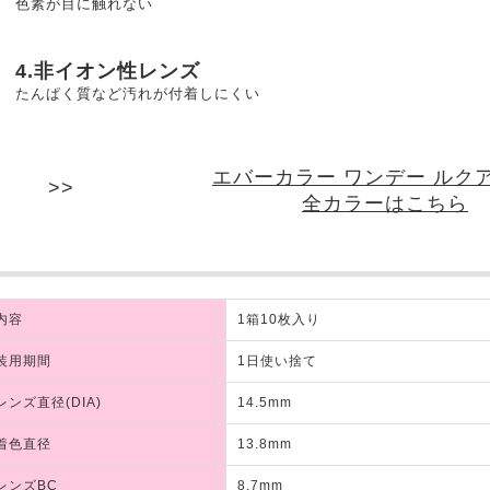
色素が目に触れない
4.非イオン性レンズ
たんぱく質など汚れが付着しにくい
エバーカラー ワンデー ルク
全カラーはこちら
内容
1箱10枚入り
装用期間
1日使い捨て
レンズ直径(DIA)
14.5mm
着色直径
13.8mm
レンズBC
8.7mm