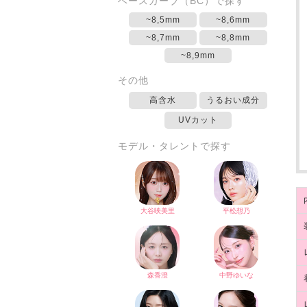
ベースカーブ（BC）で探す
~8,5mm
~8,6mm
~8,7mm
~8,8mm
~8,9mm
その他
高含水
うるおい成分
UVカット
モデル・タレントで探す