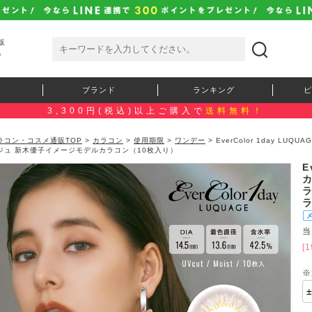
販
）
ブランド
ランキング
ピ
3,300円(税込)以上ご購入で
送料無料！
ラコン・コスメ通販TOP
>
カラコン
>
使用期限
>
ワンデー
> EverColor 1day 
ジュ 新木優子イメージモデルカラコン（10枚入り）
E
当
[