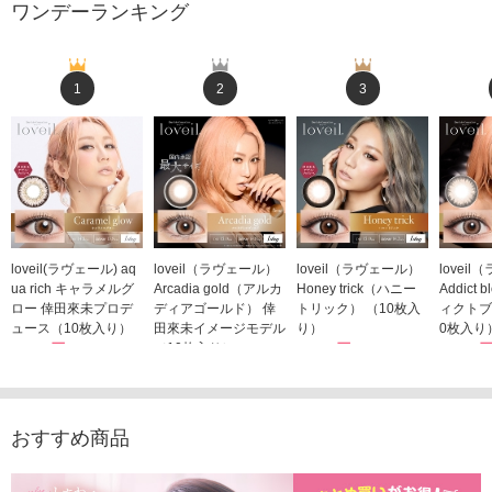
ワンデーランキング
1
2
3
loveil(ラヴェール) aq
loveil（ラヴェール）
loveil（ラヴェール）
lovei
ua rich キャラメルグ
Arcadia gold（アルカ
Honey trick（ハニー
Addict
ロー 倖田來未プロデ
ディアゴールド） 倖
トリック） （10枚入
ィクトブ
ュース（10枚入り）
田來未イメージモデル
り）
0枚入り
1,760円
（10枚入り）
1,760円
1,760
(税込)
(税込)
1,760円
(税込)
おすすめ商品