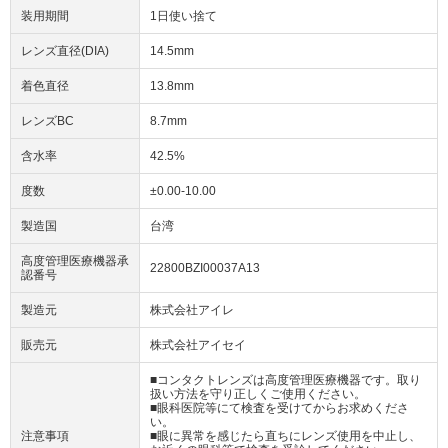
装用期間
1日使い捨て
レンズ直径(DIA)
14.5mm
着色直径
13.8mm
レンズBC
8.7mm
含水率
42.5%
度数
±0.00-10.00
製造国
台湾
高度管理医療機器承
22800BZI00037A13
認番号
製造元
株式会社アイレ
販売元
株式会社アイセイ
■コンタクトレンズは高度管理医療機器です。取り
扱い方法を守り正しくご使用ください。
■眼科医院等にて検査を受けてからお求めくださ
い。
注意事項
■眼に異常を感じたら直ちにレンズ使用を中止し、