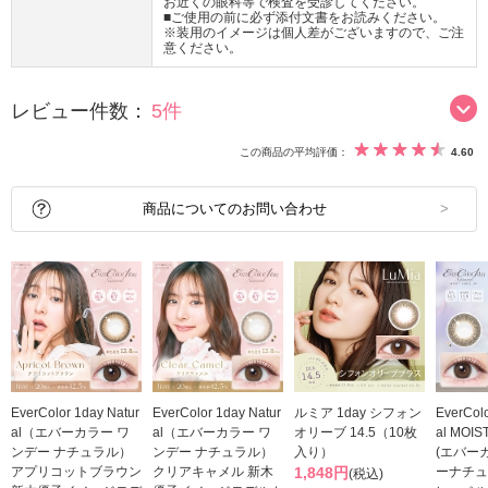
お近くの眼科等で検査を受診してください。
■ご使用の前に必ず添付文書をお読みください。
※装用のイメージは個人差がございますので、ご注
意ください。
レビュー件数：
5件
この商品の平均評価：
4.60
商品についてのお問い合わせ
EverColor 1day Natur
EverColor 1day Natur
ルミア 1day シフォン
EverColo
al（エバーカラー ワ
al（エバーカラー ワ
オリーブ 14.5（10枚
al MOIS
ンデー ナチュラル）
ンデー ナチュラル）
入り）
(エバー
アプリコットブラウン
クリアキャメル 新木
1,848円
ーナチュ
(税込)