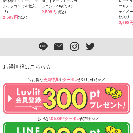
新木優子イメージモデ
優子イメージモデルカ
レーベル
ルカラコン（20枚入
ラコン（20枚入り）
マリアー
り）
2,598円
子イメー
(税込)
2,598円
枚入り
(税込)
2,598
お得情報はこちら☆
＼お得な
会員特典
や
クーポン
が利用可能☆／
＼お得な
10％OFFクーポン
配布中☆／