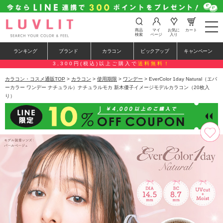
t
商品
マイ
お気に
カート
o
検索
ページ
入り
g
g
ランキング
ブランド
カラコン
ピックアップ
キャンペーン
l
e
3,300円(税込)以上ご購入で
送料無料！
n
a
カラコン・コスメ通販TOP
>
カラコン
>
使用期限
>
ワンデー
> EverColor 1day Natural（エバ
v
ーカラー ワンデー ナチュラル）ナチュラルモカ 新木優子イメージモデルカラコン（20枚入
i
り）
g
a
t
i
o
n