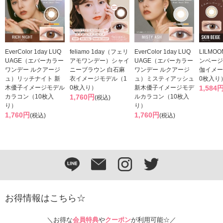
EverColor 1day LUQ
feliamo 1day（フェリ
EverColor 1day LUQ
LILMOO
UAGE（エバーカラー
アモワンデー）シャイ
UAGE（エバーカラー
ンベージ
ワンデー ルクアージ
ニーブラウン 白石麻
ワンデー ルクアージ
伽イメー
ュ）リッチナイト 新
衣イメージモデル（1
ュ）ミスティアッシュ
0枚入り
木優子イメージモデル
0枚入り）
新木優子イメージモデ
1,584
カラコン（10枚入
1,760円
ルカラコン（10枚入
(税込)
り）
り）
1,760円
1,760円
(税込)
(税込)
お得情報はこちら☆
＼お得な
会員特典
や
クーポン
が利用可能☆／