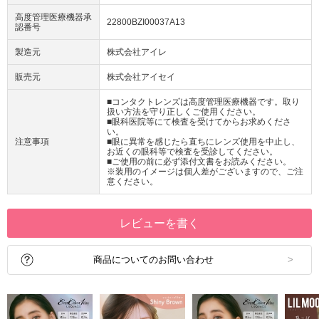
高度管理医療機器承
22800BZI00037A13
認番号
製造元
株式会社アイレ
販売元
株式会社アイセイ
■コンタクトレンズは高度管理医療機器です。取り
扱い方法を守り正しくご使用ください。
■眼科医院等にて検査を受けてからお求めくださ
い。
注意事項
■眼に異常を感じたら直ちにレンズ使用を中止し、
お近くの眼科等で検査を受診してください。
■ご使用の前に必ず添付文書をお読みください。
※装用のイメージは個人差がございますので、ご注
意ください。
レビューを書く
商品についてのお問い合わせ