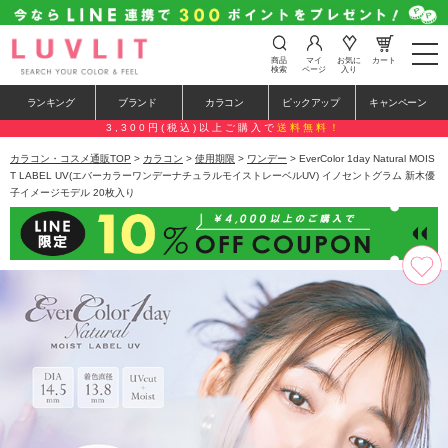
t
商品
マイ
お気に
カート
o
検索
ページ
入り
g
g
ランキング
ブランド
カラコン
ピックアップ
キャンペーン
l
e
3,300円(税込)以上ご購入で
送料無料！
n
a
カラコン・コスメ通販TOP
>
カラコン
>
使用期限
>
ワンデー
> EverColor 1day Natural MOIS
v
T LABEL UV(エバーカラーワンデーナチュラルモイストレーベルUV) イノセントグラム 新木優
i
子イメージモデル 20枚入り
g
a
t
i
o
n