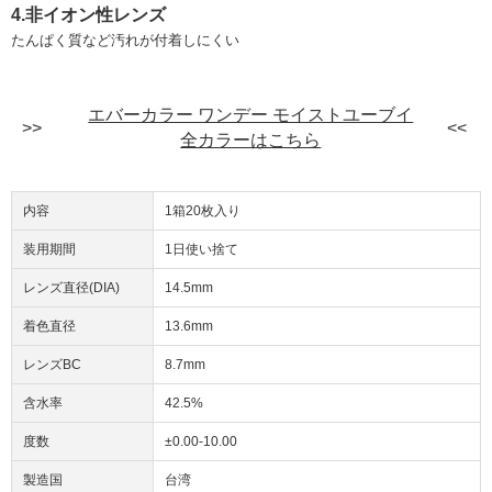
4.非イオン性レンズ
たんぱく質など汚れが付着しにくい
エバーカラー ワンデー モイストユーブイ
全カラーはこちら
内容
1箱20枚入り
装用期間
1日使い捨て
レンズ直径(DIA)
14.5mm
着色直径
13.6mm
レンズBC
8.7mm
含水率
42.5%
度数
±0.00-10.00
製造国
台湾