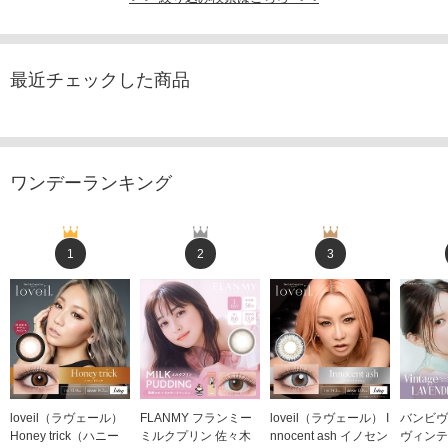
最近チェックした商品
ワンデーランキング
1
2
3
loveil（ラヴェール）
FLANMY フランミー
loveil（ラヴェール） I
バンビヴ
Honey trick（ハニー
ミルクプリン 佐々木
nnocent ash イノセン
ヴィンテ