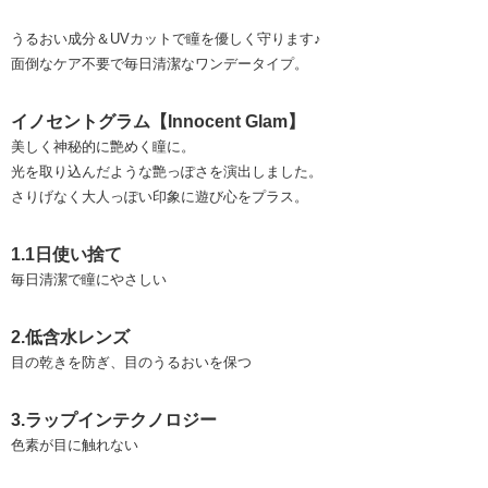
うるおい成分＆UVカットで瞳を優しく守ります♪
面倒なケア不要で毎日清潔なワンデータイプ。
イノセントグラム【Innocent Glam】
美しく神秘的に艶めく瞳に。
光を取り込んだような艶っぽさを演出しました。
さりげなく大人っぽい印象に遊び心をプラス。
1.1日使い捨て
毎日清潔で瞳にやさしい
2.低含水レンズ
目の乾きを防ぎ、目のうるおいを保つ
3.ラップインテクノロジー
色素が目に触れない