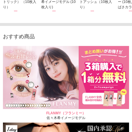
トリック） （10枚入
希イメージモデル (10
トアッシュ（10枚入
ー (10
り）
枚入り)
り）
ばさカラ
1,760円
1,815円
1,760円
1,848
(税込)
(税込)
(税込)
おすすめ商品
FLANMY（フランミー）
佐々木希イメージモデル