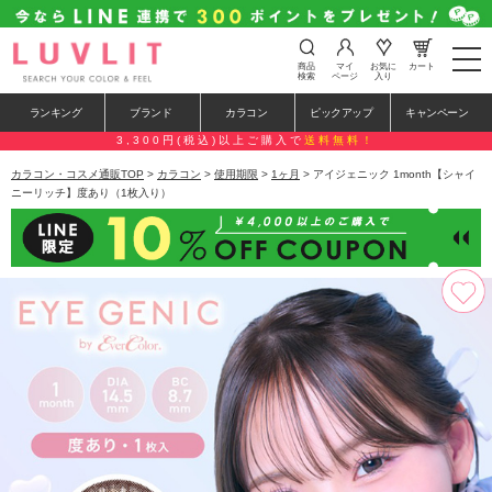
t
商品
マイ
お気に
カート
o
検索
ページ
入り
g
g
ランキング
ブランド
カラコン
ピックアップ
キャンペーン
l
e
3,300円(税込)以上ご購入で
送料無料！
n
a
カラコン・コスメ通販TOP
>
カラコン
>
使用期限
>
1ヶ月
> アイジェニック 1month【シャイ
v
ニーリッチ】度あり（1枚入り）
i
g
a
t
i
o
n