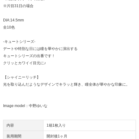
※片目31日の場合
DIA:14.5mm
全10色
-キュートシリーズ-
デートや特別な日には瞳を華やかに演出する
キュートシリーズの出番です！
クリッとカワイイ目元に♪
【シャイニーリッチ】
光を取り込んだようなデザインでキラッと輝き、瞳全体が華やかな印象に。
Image model：中野ゆいな
内容
1箱1枚入り
装用期間
開封後1ヶ月