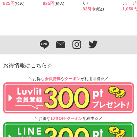
825円
825円
り）
デル （
(税込)
(税込)
825円
1,650
(税込)
お得情報はこちら☆
＼お得な
会員特典
や
クーポン
が利用可能☆／
＼お得な
10％OFFクーポン
配布中☆／