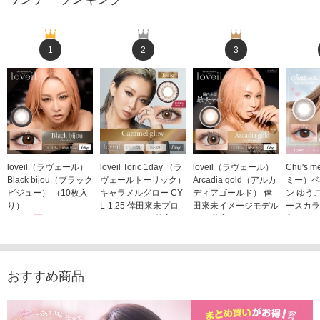
1
2
3
loveil（ラヴェール）
loveil Toric 1day （ラ
loveil（ラヴェール）
Chu's
Black bijou（ブラック
ヴェールトーリック）
Arcadia gold（アルカ
ミー）ベ
ビジュー） （10枚入
キャラメルグロー CY
ディアゴールド） 倖
ン ゆう
り）
L-1.25 倖田來未プロ
田來未イメージモデル
ースカラ
1,760円
デュース （10枚入
（10枚入り）
入り）
(税込)
り）
1,760円
1,705
(税込)
1,760円
(税込)
おすすめ商品