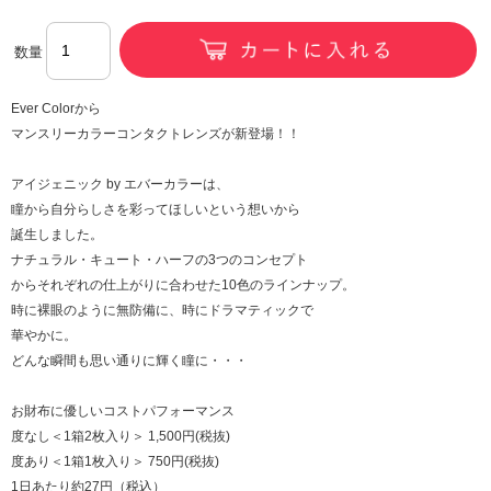
数量
Ever Colorから
マンスリーカラーコンタクトレンズが新登場！！
アイジェニック by エバーカラーは、
瞳から自分らしさを彩ってほしいという想いから
誕生しました。
ナチュラル・キュート・ハーフの3つのコンセプト
からそれぞれの仕上がりに合わせた10色のラインナップ。
時に裸眼のように無防備に、時にドラマティックで
華やかに。
どんな瞬間も思い通りに輝く瞳に・・・
お財布に優しいコストパフォーマンス
度なし＜1箱2枚入り＞ 1,500円(税抜)
度あり＜1箱1枚入り＞ 750円(税抜)
1日あたり約27円（税込）