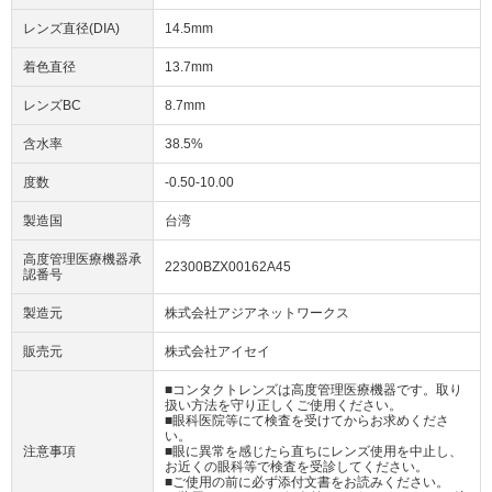
レンズ直径(DIA)
14.5mm
着色直径
13.7mm
レンズBC
8.7mm
含水率
38.5%
度数
-0.50-10.00
製造国
台湾
高度管理医療機器承
22300BZX00162A45
認番号
製造元
株式会社アジアネットワークス
販売元
株式会社アイセイ
■コンタクトレンズは高度管理医療機器です。取り
扱い方法を守り正しくご使用ください。
■眼科医院等にて検査を受けてからお求めくださ
い。
注意事項
■眼に異常を感じたら直ちにレンズ使用を中止し、
お近くの眼科等で検査を受診してください。
■ご使用の前に必ず添付文書をお読みください。