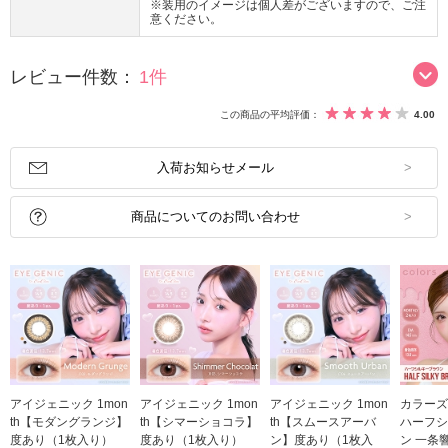
※装用のイメージは個人差がございますので、ご注
意ください。
レビュー件数：
1件
この商品の平均評価：
4.00
入荷お知らせメール
商品についてのお問い合わせ
アイジェニック 1mon
アイジェニック 1mon
アイジェニック 1mon
カラーズ
th【モダングランジ】
th【シマーショコラ】
th【スムースアーバ
ハーフシ
度あり（1枚入り）
度あり（1枚入り）
ン】度あり（1枚入
ン 一条