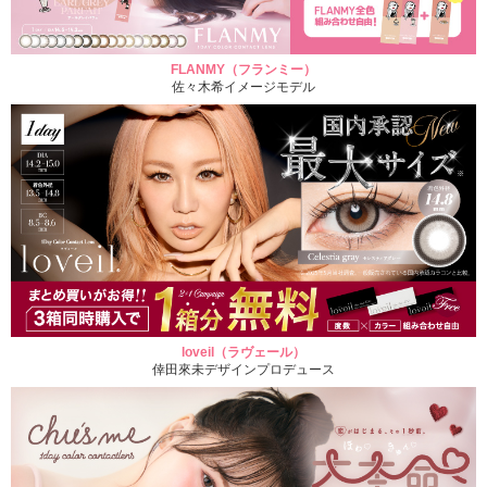
FLANMY（フランミー）
佐々木希イメージモデル
loveil（ラヴェール）
倖田來未デザインプロデュース