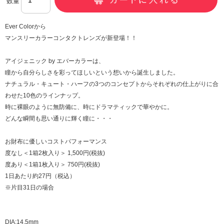
数量
Ever Colorから
マンスリーカラーコンタクトレンズが新登場！！
アイジェニック by エバーカラーは、
瞳から自分らしさを彩ってほしいという想いから誕生しました。
ナチュラル・キュート・ハーフの3つのコンセプトからそれぞれの仕上がりに合
わせた10色のラインナップ。
時に裸眼のように無防備に、時にドラマティックで華やかに。
どんな瞬間も思い通りに輝く瞳に・・・
お財布に優しいコストパフォーマンス
度なし＜1箱2枚入り＞ 1,500円(税抜)
度あり＜1箱1枚入り＞ 750円(税抜)
1日あたり約27円（税込）
※片目31日の場合
DIA:14.5mm