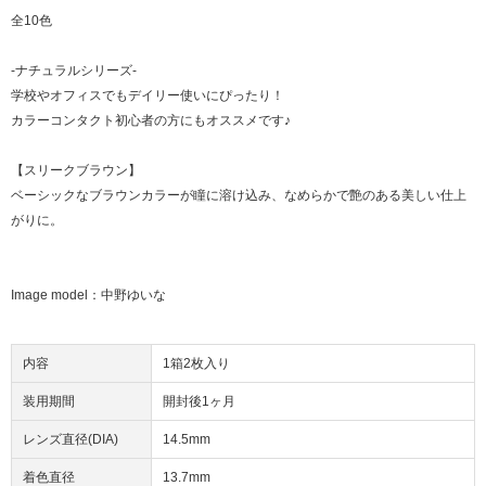
全10色
-ナチュラルシリーズ-
学校やオフィスでもデイリー使いにぴったり！
カラーコンタクト初心者の方にもオススメです♪
【スリークブラウン】
ベーシックなブラウンカラーが瞳に溶け込み、なめらかで艶のある美しい仕上
がりに。
Image model：中野ゆいな
内容
1箱2枚入り
装用期間
開封後1ヶ月
レンズ直径(DIA)
14.5mm
着色直径
13.7mm