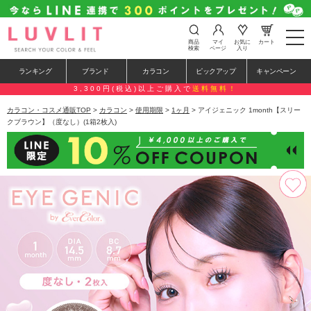
t
商品
マイ
お気に
カート
o
検索
ページ
入り
g
g
ランキング
ブランド
カラコン
ピックアップ
キャンペーン
l
e
3,300円(税込)以上ご購入で
送料無料！
n
a
カラコン・コスメ通販TOP
>
カラコン
>
使用期限
>
1ヶ月
> アイジェニック 1month【スリー
v
クブラウン】（度なし）(1箱2枚入)
i
g
a
t
i
o
n