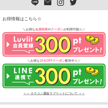
お得情報はこちら☆
＼お得な
会員特典
や
クーポン
が利用可能☆／
＼お得な
10％OFFクーポン
配布中☆／
＞＞ カラコン通販ラブリットについて ＜＜