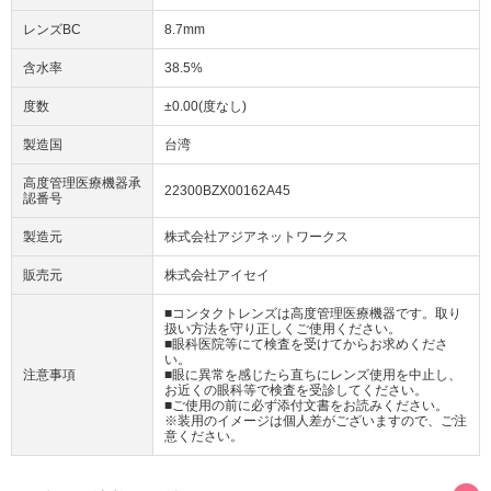
レンズBC
8.7mm
含水率
38.5%
度数
±0.00(度なし)
製造国
台湾
高度管理医療機器承
22300BZX00162A45
認番号
製造元
株式会社アジアネットワークス
販売元
株式会社アイセイ
■コンタクトレンズは高度管理医療機器です。取り
扱い方法を守り正しくご使用ください。
■眼科医院等にて検査を受けてからお求めくださ
い。
注意事項
■眼に異常を感じたら直ちにレンズ使用を中止し、
お近くの眼科等で検査を受診してください。
■ご使用の前に必ず添付文書をお読みください。
※装用のイメージは個人差がございますので、ご注
意ください。