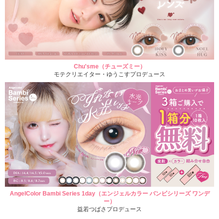
Chu'sme（チューズミー）
モテクリエイター・ゆうこすプロデュース
AngelColor Bambi Series 1day（エンジェルカラー バンビシリーズ ワンデ
ー）
益若つばさプロデュース