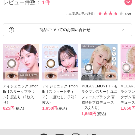
レビュー件数：
1件
この商品の平均評価：
4.00
商品についてのお問い合わせ
アイジェニック 1mon
アイジェニック 1mon
MOLAK 1MONTH（モ
MOLAK
th【スリークブラウ
th【スウィートティ
ラクマンスリー）ユニ
ラクマン
ン】度あり（1枚入
ア】（度なし）(1箱2
フォームブラック 宮
クボム 
り）
枚入)
脇咲良プロデュース
デュース
825円
1,650円
（2枚入り）
1,650
(税込)
(税込)
1,650円
(税込)