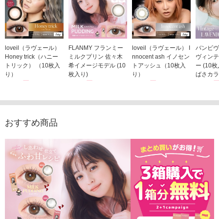
loveil（ラヴェール）
FLANMY フランミー
loveil（ラヴェール） I
バンビヴ
Honey trick（ハニー
ミルクプリン 佐々木
nnocent ash イノセン
ヴィンテ
トリック） （10枚入
希イメージモデル (10
トアッシュ（10枚入
ー (10
り）
枚入り)
り）
ばさカラ
1,760円
1,815円
1,760円
1,848
(税込)
(税込)
(税込)
おすすめ商品