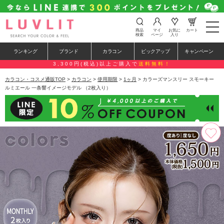
t
商品
マイ
お気に
カート
o
検索
ページ
入り
g
g
ランキング
ブランド
カラコン
ピックアップ
キャンペーン
l
e
3,300円(税込)以上ご購入で
送料無料！
n
a
カラコン・コスメ通販TOP
>
カラコン
>
使用期限
>
1ヶ月
> カラーズマンスリー スモーキー
v
ルミエール 一条響イメージモデル （2枚入り）
i
g
a
t
i
o
n