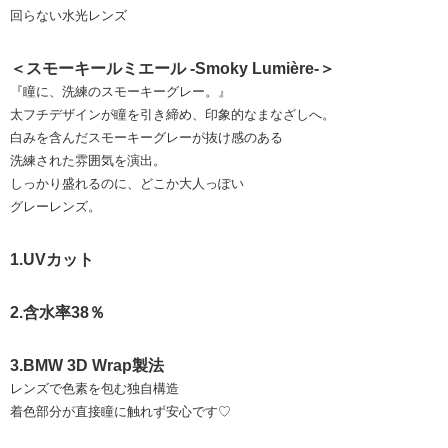
回らない水光レンズ
＜スモーキールミエール -Smoky Lumière-＞
『瞳に、洗練のスモーキーグレー。』
太フチデザインが瞳を引き締め、印象的なまなざしへ。
白みを含んだスモーキーグレーが抜け感のある
洗練された雰囲気を演出。
しっかり盛れるのに、どこか大人っぽい
グレーレンズ。
1.UVカット
2.含水率38％
3.BMW 3D Wrap製法
レンズで色素を包む独自構造
着色部分が直接瞳に触れず安心です♡