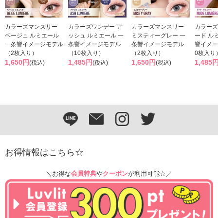
カラーズマンスリー
カラーズワンデー ア
カラーズマンスリー
カラーズ
ベージュ ルミエール
ッシュ ルミエール 一
ミスティーグレー 一
ード ル
一条響イメージモデル
条響イメージモデル
条響イメージモデル
響イメー
（2枚入り）
（10枚入り）
（2枚入り）
0枚入り
1,650円
1,485円
1,650円
1,485
(税込)
(税込)
(税込)
お得情報はこちら☆
＼お得な
会員特典
や
クーポン
が利用可能☆／