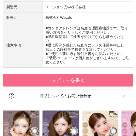
製造元
エイショウ光学株式会社
販売元
株式会社Wscale
■コンタクトレンズは高度管理医療機器です。取り
扱い方法を守り正しくご使用ください。
■眼科医院等にて検査を受けてからお求めくださ
い。
注意事項
■眼に異常を感じたら直ちにレンズ使用を中止し、
お近くの眼科等で検査を受診してください。
■ご使用の前に必ず添付文書をお読みください。
※装用のイメージは個人差がございますので、ご注
意ください。
レビューを書く
商品についてのお問い合わせ