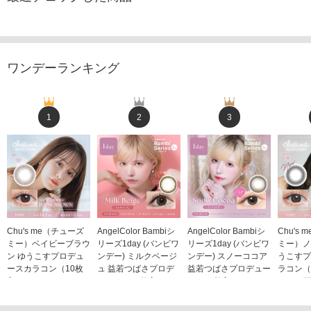
ワンデーランキング
1
2
3
Chu's me（チューズ
AngelColor Bambiシ
AngelColor Bambiシ
Chu's
ミー）ベイビーブラウ
リーズ1day (バンビワ
リーズ1day (バンビワ
ミー）ノ
ン ゆうこすプロデュ
ンデー) ミルクベージ
ンデー) スノーココア
うこすプ
ースカラコン（10枚
ュ 益若つばさプロデ
益若つばさプロデュー
ラコン（
入り）
ュース（10枚入り）
ス（10枚入り）
1,705
1,705円
1,848円
1,848円
(税込)
(税込)
(税込)