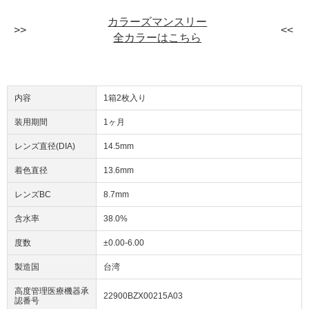
カラーズマンスリー
全カラーはこちら
内容
1箱2枚入り
装用期間
1ヶ月
レンズ直径(DIA)
14.5mm
着色直径
13.6mm
レンズBC
8.7mm
含水率
38.0%
度数
±0.00-6.00
製造国
台湾
高度管理医療機器承
22900BZX00215A03
認番号