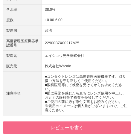
含水率
38.0%
度数
±0.00-6.00
製造国
台湾
高度管理医療機器承
22900BZX00217A25
認番号
製造元
エイショウ光学株式会社
販売元
株式会社Wscale
■コンタクトレンズは高度管理医療機器です。取り
扱い方法を守り正しくご使用ください。
■眼科医院等にて検査を受けてからお求めくださ
い。
注意事項
■眼に異常を感じたら直ちにレンズ使用を中止し、
お近くの眼科等で検査を受診してください。
■ご使用の前に必ず添付文書をお読みください。
※装用のイメージは個人差がございますので、ご注
意ください。
レビューを書く