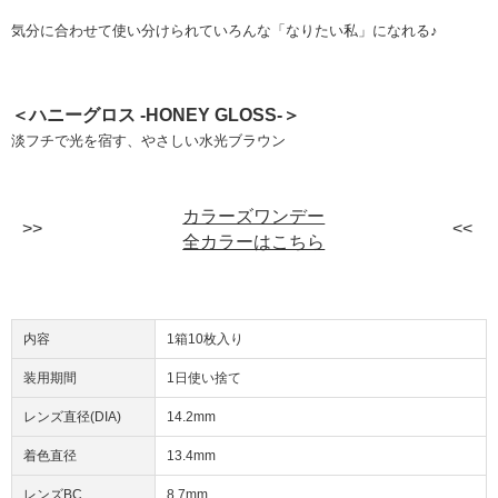
気分に合わせて使い分けられていろんな「なりたい私」になれる♪
＜ハニーグロス -HONEY GLOSS-＞
淡フチで光を宿す、やさしい⽔光ブラウン
カラーズワンデー
全カラーはこちら
内容
1箱10枚入り
装用期間
1日使い捨て
レンズ直径(DIA)
14.2mm
着色直径
13.4mm
レンズBC
8.7mm