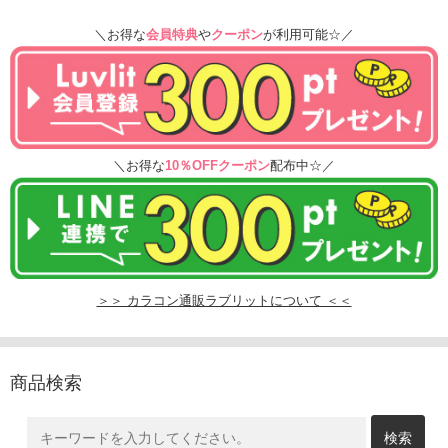
＼お得な
会員特典
や
クーポン
が利用可能☆／
＼お得な
10％OFFクーポン
配布中☆／
＞＞ カラコン通販ラブリットについて ＜＜
商品検索