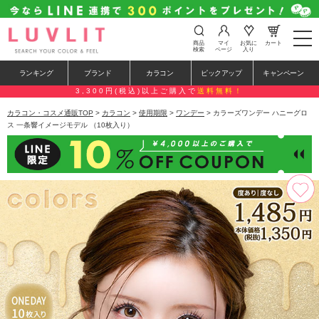
t
商品
マイ
お気に
カート
o
検索
ページ
入り
g
g
ランキング
ブランド
カラコン
ピックアップ
キャンペーン
l
e
3,300円(税込)以上ご購入で
送料無料！
n
a
カラコン・コスメ通販TOP
>
カラコン
>
使用期限
>
ワンデー
> カラーズワンデー ハニーグロ
v
ス 一条響イメージモデル （10枚入り）
i
g
a
t
i
o
n