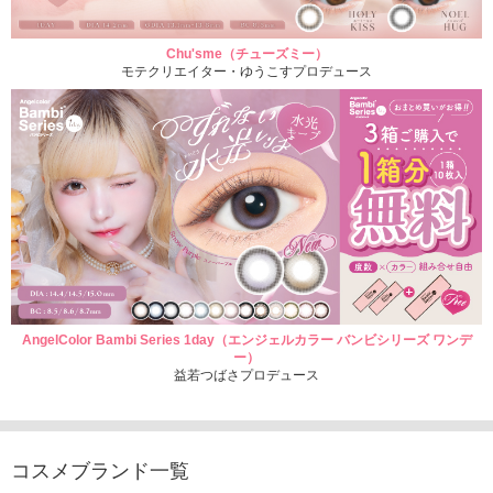
Chu'sme（チューズミー）
モテクリエイター・ゆうこすプロデュース
AngelColor Bambi Series 1day（エンジェルカラー バンビシリーズ ワンデ
ー）
益若つばさプロデュース
コスメブランド一覧