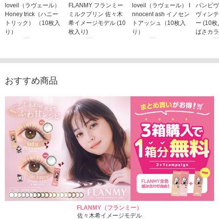
loveil（ラヴェール）
FLANMY フランミー
loveil（ラヴェール） I
バンビヴ
Honey trick（ハニー
ミルクプリン 佐々木
nnocent ash イノセン
ヴィンテ
トリック） （10枚入
希イメージモデル (10
トアッシュ（10枚入
ー (10
り）
枚入り)
り）
ばさカラ
1,760円
1,815円
1,760円
1,848
(税込)
(税込)
(税込)
おすすめ商品
FLANMY（フランミー）
佐々木希イメージモデル