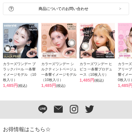
商品についてのお問い合わせ
カラーズワンデー ブ
カラーズワンデー シ
カラーズワンデー ヒ
カラーズ
ラックパール 一条響
ルクティントベージュ
ビコ 一条響プロデュ
アリーブ
イメージモデル （10
一条響イメージモデル
ース（10枚入り）
響イメー
枚入り）
（10枚入り）
1,485円
0枚入り
(税込)
1,485円
1,485円
1,485
(税込)
(税込)
お得情報はこちら☆