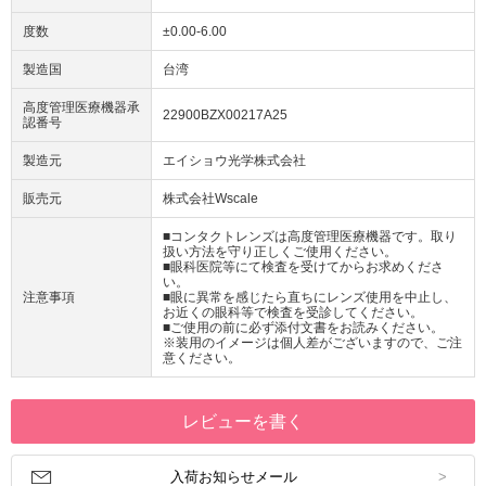
度数
±0.00-6.00
製造国
台湾
高度管理医療機器承
22900BZX00217A25
認番号
製造元
エイショウ光学株式会社
販売元
株式会社Wscale
■コンタクトレンズは高度管理医療機器です。取り
扱い方法を守り正しくご使用ください。
■眼科医院等にて検査を受けてからお求めくださ
い。
注意事項
■眼に異常を感じたら直ちにレンズ使用を中止し、
お近くの眼科等で検査を受診してください。
■ご使用の前に必ず添付文書をお読みください。
※装用のイメージは個人差がございますので、ご注
意ください。
レビューを書く
入荷お知らせメール