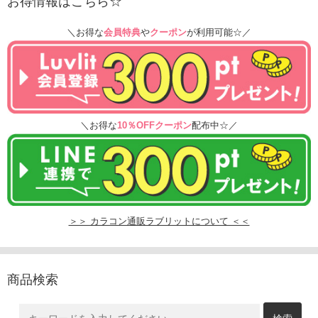
お得情報はこちら☆
＼お得な
会員特典
や
クーポン
が利用可能☆／
＼お得な
10％OFFクーポン
配布中☆／
＞＞ カラコン通販ラブリットについて ＜＜
商品検索