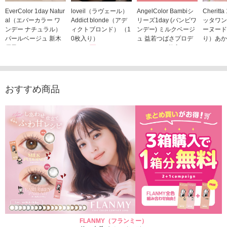
EverColor 1day Natur
loveil（ラヴェール）
AngelColor Bambiシ
Cheritt
al（エバーカラー ワ
Addict blonde（アデ
リーズ1day (バンビワ
ッタワン
ンデー ナチュラル）
ィクトブロンド） （1
ンデー) ミルクベージ
ーヌード
パールベージュ 新木
0枚入り）
ュ 益若つばさプロデ
り）あか
優子イメージモデルカ
1,760円
ュース（10枚入り）
ジモデル
(税込)
ラコン（20枚入り）
1,848円
1,683
(税込)
2,598円
(税込)
おすすめ商品
FLANMY（フランミー）