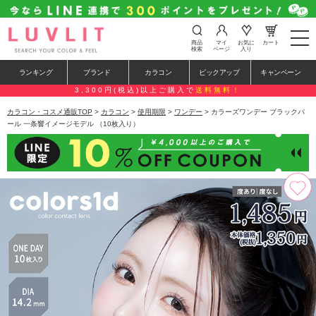
t
商品
マイ
お気に
カート
o
検索
ページ
入り
g
g
ランキング
ブランド
カラコン
ピックアップ
キャンペーン
l
e
3,300円(税込)以上ご購入で
送料無料！
n
a
カラコン・コスメ通販TOP
>
カラコン
>
使用期限
>
ワンデー
> カラーズワンデー ブラックパ
v
ール 一条響イメージモデル （10枚入り）
i
g
a
t
i
o
n