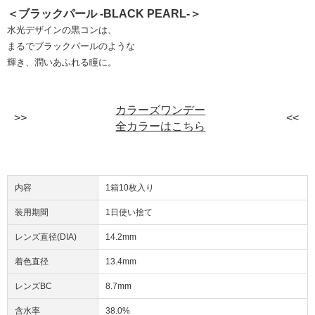
＜ブラックパール -BLACK PEARL-＞
水光デザインの黒コンは、
まるでブラックパールのような
輝き、潤いあふれる瞳に。
カラーズワンデー
全カラーはこちら
内容
1箱10枚入り
装用期間
1日使い捨て
レンズ直径(DIA)
14.2mm
着色直径
13.4mm
レンズBC
8.7mm
含水率
38.0%