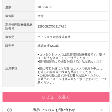
度数
±0.00-6.00
製造国
台湾
高度管理医療機器承
22900BZX00217A25
認番号
製造元
エイショウ光学株式会社
販売元
株式会社Wscale
■コンタクトレンズは高度管理医療機器です。取り
扱い方法を守り正しくご使用ください。
■眼科医院等にて検査を受けてからお求めくださ
い。
注意事項
■眼に異常を感じたら直ちにレンズ使用を中止し、
お近くの眼科等で検査を受診してください。
■ご使用の前に必ず添付文書をお読みください。
※装用のイメージは個人差がございますので、ご注
意ください。
レビューを書く
商品についてのお問い合わせ