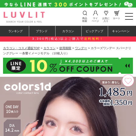
t
商品
マイ
お気に
カート
o
検索
ページ
入り
g
g
ランキング
ブランド
カラコン
ピックアップ
キャンペーン
l
e
3,300円(税込)以上ご購入で
送料無料！
n
a
カラコン・コスメ通販TOP
>
カラコン
>
使用期限
>
ワンデー
> カラーズワンデー スパークリ
v
ンググレー 一条響イメージモデル （10枚入り）
i
g
a
t
i
o
n