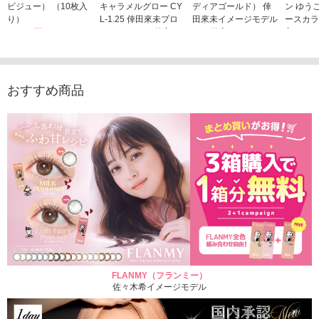
ビジュー） （10枚入
キャラメルグロー CY
ディアゴールド） 倖
ン ゆう
り）
L-1.25 倖田來未プロ
田來未イメージモデル
ースカラ
1,760円
デュース （10枚入
（10枚入り）
入り）
(税込)
り）
1,760円
1,705
(税込)
1,760円
(税込)
おすすめ商品
FLANMY（フランミー）
佐々木希イメージモデル