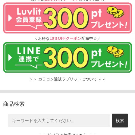
＼お得な
10％OFFクーポン
配布中☆／
＞＞ カラコン通販ラブリットについて ＜＜
商品検索