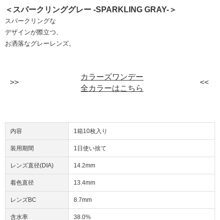
＜スパークリンググレー -SPARKLING GRAY-＞
スパークリングな
デザインが際立つ、
お洒落なグレーレンズ。
カラーズワンデー
全カラーはこちら
内容
1箱10枚入り
装用期間
1日使い捨て
レンズ直径(DIA)
14.2mm
着色直径
13.4mm
レンズBC
8.7mm
含水率
38.0%