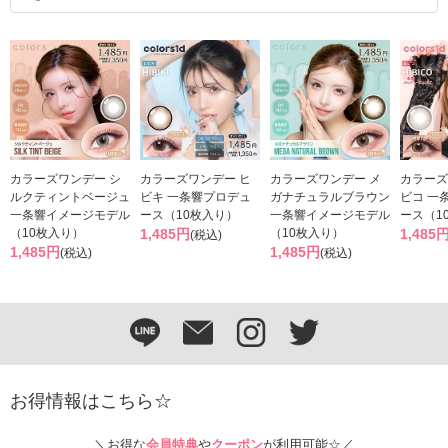
カラーズワンデー シ
カラーズワンデー ヒ
カラーズワンデー メ
カラーズ
ルクティントベージュ
ビキ 一条響プロデュ
ガナチュラルブラウン
ビコ 一
一条響イメージモデル
ース（10枚入り）
一条響イメージモデル
ース（1
（10枚入り）
1,485円
（10枚入り）
1,485
(税込)
1,485円
1,485円
(税込)
(税込)
お得情報はこちら☆
＼お得な
会員特典
や
クーポン
が利用可能☆／