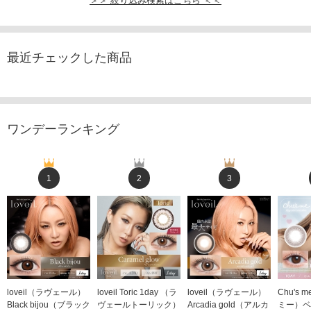
＞＞ 絞り込み検索はこちら ＜＜
最近チェックした商品
ワンデーランキング
1
2
3
loveil（ラヴェール）
loveil Toric 1day （ラ
loveil（ラヴェール）
Chu's
Black bijou（ブラック
ヴェールトーリック）
Arcadia gold（アルカ
ミー）ベ