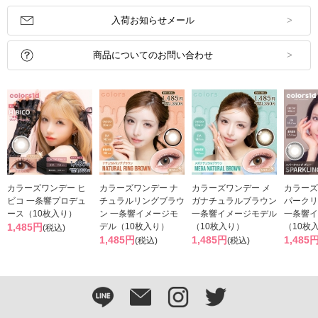
入荷お知らせメール
商品についてのお問い合わせ
カラーズワンデー ヒ
カラーズワンデー ナ
カラーズワンデー メ
カラーズ
ビコ 一条響プロデュ
チュラルリングブラウ
ガナチュラルブラウン
パークリ
ース（10枚入り）
ン 一条響イメージモ
一条響イメージモデル
一条響イ
1,485円
デル（10枚入り）
（10枚入り）
（10枚
(税込)
1,485円
1,485円
1,485
(税込)
(税込)