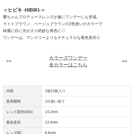
＜ヒビキ -HIBIKI-＞
響ちゃんプロデュースレンズが遂にワンデーにも登場。
ライトブラウン、ベージュブラウンの2色使いのカラーで
綺麗に目に光が入り絶妙な発色に♡
ワンデーは、マンスリーよりもナチュラルな着色直径♧
カラーズワンデー
全カラーはこちら
内容
1箱10枚入り
装用期間
1日使い捨て
レンズ直径(DIA)
14.2mm
着色直径
13.4mm
レンズBC
8.6mm