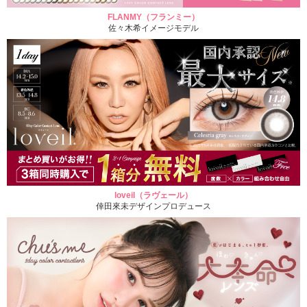
FLANMY（フランミー）
佐々木希イメージモデル
loveil（ラヴェール）
倖田來未デザインプロデュース