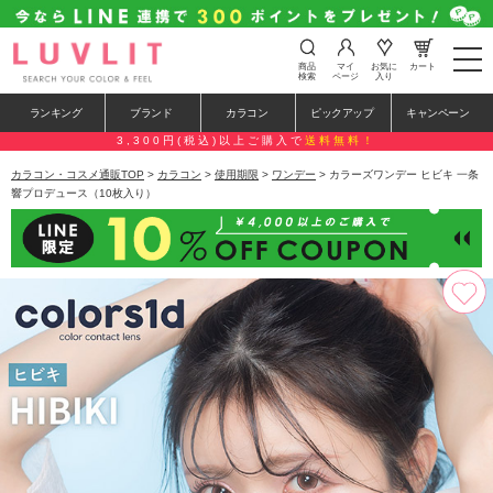
t
商品
マイ
お気に
カート
o
検索
ページ
入り
g
g
ランキング
ブランド
カラコン
ピックアップ
キャンペーン
l
e
3,300円(税込)以上ご購入で
送料無料！
n
a
カラコン・コスメ通販TOP
>
カラコン
>
使用期限
>
ワンデー
> カラーズワンデー ヒビキ 一条
v
響プロデュース（10枚入り）
i
g
a
t
i
o
n