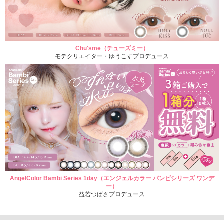
Chu'sme（チューズミー）
モテクリエイター・ゆうこすプロデュース
AngelColor Bambi Series 1day（エンジェルカラー バンビシリーズ ワンデ
ー）
益若つばさプロデュース