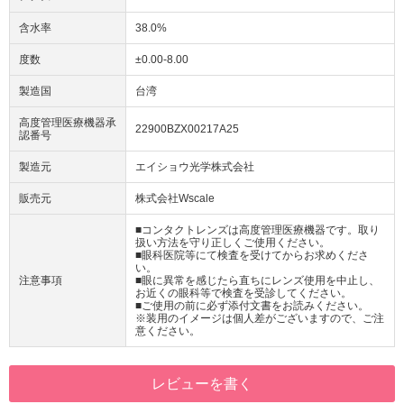
含水率
38.0%
度数
±0.00-8.00
製造国
台湾
高度管理医療機器承
22900BZX00217A25
認番号
製造元
エイショウ光学株式会社
販売元
株式会社Wscale
■コンタクトレンズは高度管理医療機器です。取り
扱い方法を守り正しくご使用ください。
■眼科医院等にて検査を受けてからお求めくださ
い。
注意事項
■眼に異常を感じたら直ちにレンズ使用を中止し、
お近くの眼科等で検査を受診してください。
■ご使用の前に必ず添付文書をお読みください。
※装用のイメージは個人差がございますので、ご注
意ください。
レビューを書く