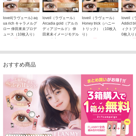
loveil(ラヴェール) aq
loveil（ラヴェール）
loveil（ラヴェール）
lovei
ua rich キャラメルグ
Arcadia gold（アルカ
Honey trick（ハニー
Addict
ロー 倖田來未プロデ
ディアゴールド） 倖
トリック） （10枚入
ィクトブ
ュース（10枚入り）
田來未イメージモデル
り）
0枚入り
1,760円
（10枚入り）
1,760円
1,760
(税込)
(税込)
1,760円
(税込)
おすすめ商品