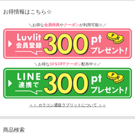
お得情報はこちら☆
＼お得な
会員特典
や
クーポン
が利用可能☆／
＼お得な
10％OFFクーポン
配布中☆／
＞＞ カラコン通販ラブリットについて ＜＜
商品検索