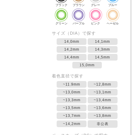
ブラック
ブラウン
グレー
ブルー
グリーン
パープル
ピンク
ヘーゼル
サイズ（DIA）で探す
14,0mm
14,1mm
14,2mm
14,3mm
14,4mm
14,5mm
15,0mm
着色直径で探す
~11.9mm
~12,8mm
~13,0mm
~13,1mm
~13,3mm
~13,4mm
~13,5mm
~13,6mm
~13,7mm
~13,8mm
~14,2mm
非公表