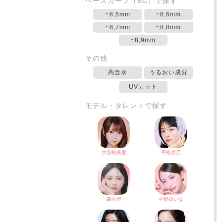
ベースカーブ（BC）で探す
~8,5mm
~8,6mm
~8,7mm
~8,8mm
~8,9mm
その他
高含水
うるおい成分
UVカット
モデル・タレントで探す