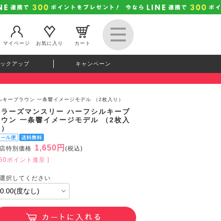
マイページ
お気に入り
カート
ックアップ
キャンペーン
ルキーブラウン 一条響イメージモデル （2枚入り）
カラーズマンスリー ハーフシルキーブ
ラウン 一条響イメージモデル （2枚入
り）
1,650円
店特別価格
(税込)
150ポイント進呈 ]