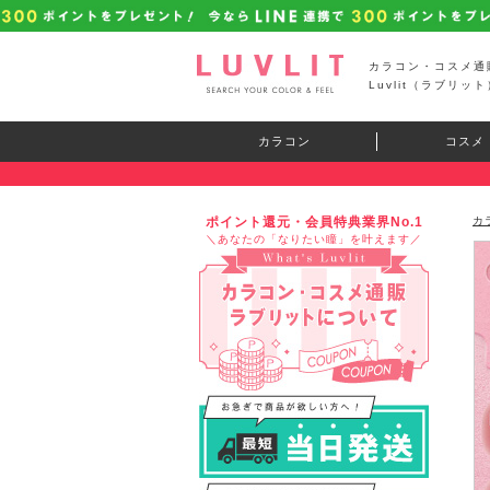
カラコン・コスメ通
Luvlit（ラブリット
カラコン
コスメ
ポイント還元・会員特典業界No.1
カ
＼あなたの「なりたい瞳」を叶えます／