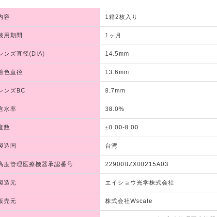
内容
1箱2枚入り
装用期間
1ヶ月
レンズ直径(DIA)
14.5mm
着色直径
13.6mm
レンズBC
8.7mm
含水率
38.0%
度数
±0.00-8.00
製造国
台湾
高度管理医療機器承認番号
22900BZX00215A03
製造元
エイショウ光学株式会社
販売元
株式会社Wscale