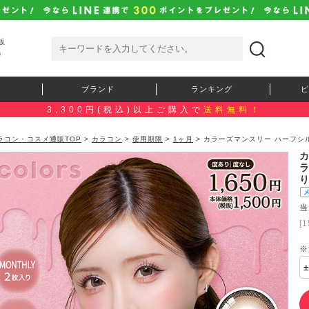
販
）
ブランド
ランキング
ピ
3,300円(税込)以上ご購入で
送料無料！
ラコン・コスメ通販TOP
>
カラコン
>
使用期限
>
1ヶ月
> カラーズマンスリー ハーフシ
当
[