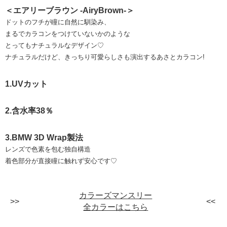
＜エアリーブラウン -AiryBrown-＞
ドットのフチが瞳に自然に馴染み、
まるでカラコンをつけていないかのような
とってもナチュラルなデザイン♡
ナチュラルだけど、きっちり可愛らしさも演出するあさとカラコン!
1.UVカット
2.含水率38％
3.BMW 3D Wrap製法
レンズで色素を包む独自構造
着色部分が直接瞳に触れず安心です♡
カラーズマンスリー
全カラーはこちら