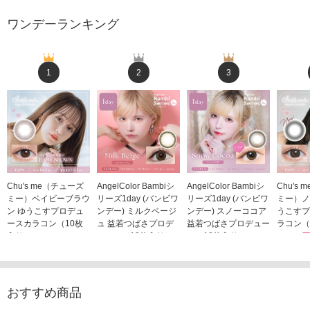
ワンデーランキング
1
2
3
Chu's me（チューズ
AngelColor Bambiシ
AngelColor Bambiシ
Chu's
ミー）ベイビーブラウ
リーズ1day (バンビワ
リーズ1day (バンビワ
ミー）ノ
ン ゆうこすプロデュ
ンデー) ミルクベージ
ンデー) スノーココア
うこすプ
ースカラコン（10枚
ュ 益若つばさプロデ
益若つばさプロデュー
ラコン（
入り）
ュース（10枚入り）
ス（10枚入り）
1,705
1,705円
1,848円
1,848円
(税込)
(税込)
(税込)
おすすめ商品