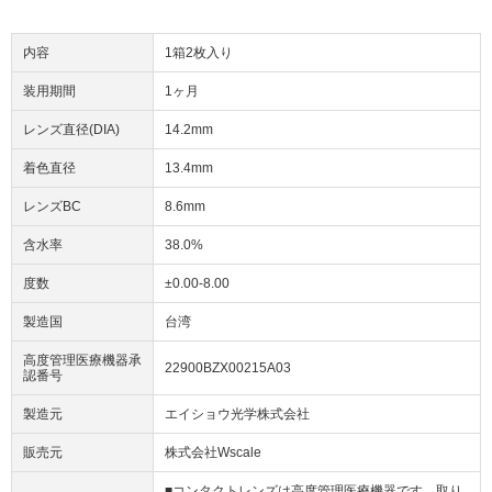
内容
1箱2枚入り
装用期間
1ヶ月
レンズ直径(DIA)
14.2mm
着色直径
13.4mm
レンズBC
8.6mm
含水率
38.0%
度数
±0.00-8.00
製造国
台湾
高度管理医療機器承
22900BZX00215A03
認番号
製造元
エイショウ光学株式会社
販売元
株式会社Wscale
■コンタクトレンズは高度管理医療機器です。取り