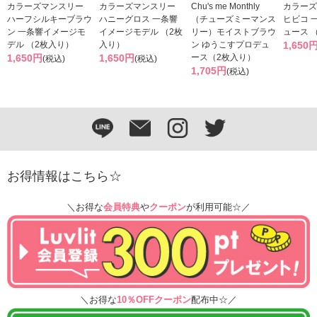
カラーズマンスリー
カラーズマンスリー
Chu's me Monthly
カラーズ
ハーフシルキーブラウ
ハニーグロス 一条響
（チューズミーマンス
ヒビコ 
ン 一条響イメージモ
イメージモデル （2枚
リー）モイストブラウ
ュース 
デル （2枚入り）
入り）
ン ゆうこすプロデュ
1,650
1,650円
1,650円
ース（2枚入り）
(税込)
(税込)
1,705円
(税込)
お得情報はこちら☆
＼お得な
会員特典
や
クーポン
が利用可能☆／
＼お得な
10％OFFクーポン
配布中☆／