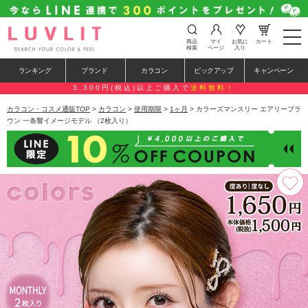
t
商品
マイ
お気に
カート
o
検索
ページ
入り
g
g
ランキング
ブランド
カラコン
ピックアップ
キャンペーン
l
e
3,300円(税込)以上ご購入で
送料無料！
n
a
カラコン・コスメ通販TOP
>
カラコン
>
使用期限
>
1ヶ月
> カラーズマンスリー エアリーブラ
v
ウン 一条響イメージモデル （2枚入り）
i
g
a
t
i
o
n